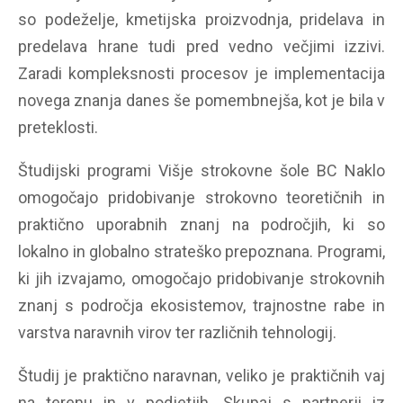
so podeželje, kmetijska proizvodnja, pridelava in
predelava hrane tudi pred vedno večjimi izzivi.
Zaradi kompleksnosti procesov je implementacija
novega znanja danes še pomembnejša, kot je bila v
preteklosti.
Študijski programi Višje strokovne šole BC Naklo
omogočajo pridobivanje strokovno teoretičnih in
praktično uporabnih znanj na področjih, ki so
lokalno in globalno strateško prepoznana. Programi,
ki jih izvajamo, omogočajo pridobivanje strokovnih
znanj s področja ekosistemov, trajnostne rabe in
varstva naravnih virov ter različnih tehnologij.
Študij je praktično naravnan, veliko je praktičnih vaj
na terenu in v podjetjih. Skupaj s partnerji iz