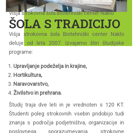
Višja strokovna šola Biotehniški center Naklo
ŠOLA S TRADICIJO
Višja strokovna šola Biotehniški center Naklo
deluje od leta 2007. Izvajamo štiri študijske
programe:
Upravljanje podeželja in krajine,
Hortikultura,
Naravovarstvo,
Živilstvo in prehrana.
Študij traja dve leti in je vrednoten s 120 KT.
Študenti poleg strokovnih vsebin pridobijo tudi
znanja s področja podjetništva, organizacije in
poslovnega sporazumevanja, strokovne