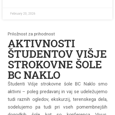
February 20, 2026
Priložnost za prihodnost
AKTIVNOSTI
ŠTUDENTOV VIŠJE
STROKOVNE ŠOLE
BC NAKLO
Študenti Višje strokovne šole BC Naklo smo
aktivni – poleg predavanj in vaj se udeležujemo
tudi raznih ogledov, ekskurzij, terenskega dela,
sodelujemo pa tudi pri vseh pomembnejših
dogodkih šole kot so konferenca Vivus,