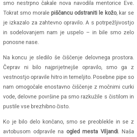
smo nestrpno čakale nova navodila mentorice Eve.
Tokrat smo morale
piščancu odstraniti le kožo
, kar se
je izkazalo za zahtevno opravilo. A s potrpežljivostjo
in sodelovanjem nam je uspelo – in bile smo zelo
ponosne nase.
Na koncu je sledilo še čiščenje delovnega prostora.
Čeprav ni bilo najprijetnejše opravilo, smo ga z
vestnostjo opravile hitro in temeljito. Posebne pipe so
nam omogočale enostavno čiščenje z močnimi curki
vode, delovne površine pa smo razkužile s čistilom in
pustile vse brezhibno čisto.
Ko je bilo delo končano, smo se preoblekle in se z
avtobusom odpravile na
ogled mesta Viljandi
. Naša