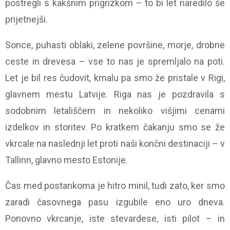
postregli s kakšnim prigrizkom – to bi let naredilo še
prijetnejši.
Sonce, puhasti oblaki, zelene površine, morje, drobne
ceste in drevesa – vse to nas je spremljalo na poti.
Let je bil res čudovit, kmalu pa smo že pristale v Rigi,
glavnem mestu Latvije. Riga nas je pozdravila s
sodobnim letališčem in nekoliko višjimi cenami
izdelkov in storitev. Po kratkem čakanju smo se že
vkrcale na naslednji let proti naši končni destinaciji – v
Tallinn, glavno mesto Estonije.
Čas med postankoma je hitro minil, tudi zato, ker smo
zaradi časovnega pasu izgubile eno uro dneva.
Ponovno vkrcanje, iste stevardese, isti pilot – in