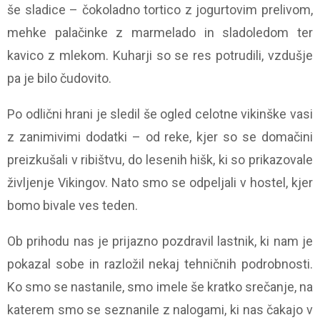
še sladice – čokoladno tortico z jogurtovim prelivom,
mehke palačinke z marmelado in sladoledom ter
kavico z mlekom. Kuharji so se res potrudili, vzdušje
pa je bilo čudovito.
Po odlični hrani je sledil še ogled celotne vikinške vasi
z zanimivimi dodatki – od reke, kjer so se domačini
preizkušali v ribištvu, do lesenih hišk, ki so prikazovale
življenje Vikingov. Nato smo se odpeljali v hostel, kjer
bomo bivale ves teden.
Ob prihodu nas je prijazno pozdravil lastnik, ki nam je
pokazal sobe in razložil nekaj tehničnih podrobnosti.
Ko smo se nastanile, smo imele še kratko srečanje, na
katerem smo se seznanile z nalogami, ki nas čakajo v