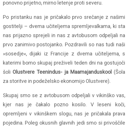
ponovno prijetno, mirno letenje proti severu.
Po pristanku nas je pričakalo prvo srečanje z našimi
gostitelji – dvema učiteljema spremljevalkama, ki sta
nas prijazno sprejeli in nas z avtobusom odpeljali na
prvo zanimivo postojanko. Pozdravili so nas tudi naši
»sosedje«, dijaki iz Francije z dvema učiteljema, s
katerimi bomo skupaj preživeli teden dni na gostujoči
šoli
Olustvere Teenindus- ja Maamajanduskool
(Šola
za storitve in podeželsko ekonomijo Olustvere).
Skupaj smo se z avtobusom odpeljali v vikinško vas,
kjer nas je čakalo pozno kosilo. V leseni koči,
opremljeni v vikinškem slogu, nas je pričakala prava
pojedina. Poleg okusnih glavnih jedi smo si privoščile