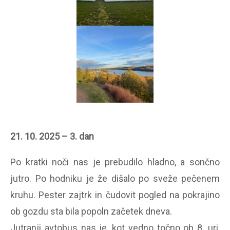
21. 10. 2025 – 3. dan
Po kratki noči nas je prebudilo hladno, a sončno
jutro. Po hodniku je že dišalo po sveže pečenem
kruhu. Pester zajtrk in čudovit pogled na pokrajino
ob gozdu sta bila popoln začetek dneva.
Jutranji avtobus nas je, kot vedno točno ob 8. uri,