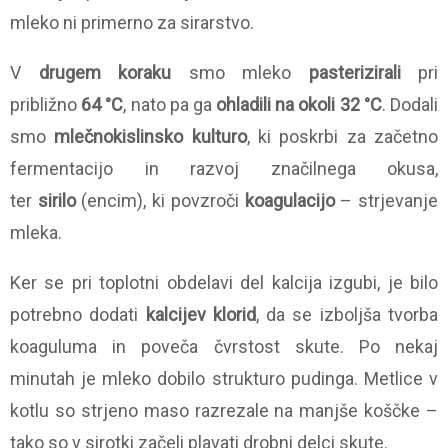
mleko ni primerno za sirarstvo.
V
drugem koraku
smo mleko
pasterizirali
pri
približno
64 °C
, nato pa ga
ohladili na okoli 32 °C
. Dodali
smo
mlečnokislinsko kulturo
, ki poskrbi za začetno
fermentacijo in razvoj značilnega okusa,
ter
sirilo
(encim), ki povzroči
koagulacijo
– strjevanje
mleka.
Ker se pri toplotni obdelavi del kalcija izgubi, je bilo
potrebno dodati
kalcijev klorid
, da se izboljša tvorba
koaguluma in poveča čvrstost skute. Po nekaj
minutah je mleko dobilo strukturo pudinga. Metlice v
kotlu so strjeno maso razrezale na manjše koščke –
tako so v sirotki začeli plavati drobni delci skute.