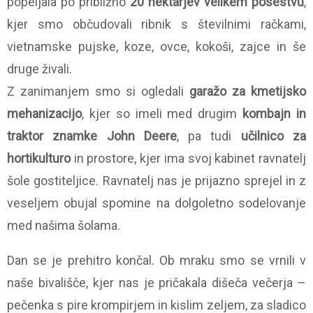
popeljala po približno
20 hektarjev velikem posestvu
,
kjer smo občudovali ribnik s številnimi račkami,
vietnamske pujske, koze, ovce, kokoši, zajce in še
druge živali.
Z zanimanjem smo si ogledali
garažo za kmetijsko
mehanizacijo
, kjer so imeli med drugim
kombajn in
traktor znamke John Deere
, pa tudi
učilnico za
hortikulturo
in prostore, kjer ima svoj kabinet ravnatelj
šole gostiteljice. Ravnatelj nas je prijazno sprejel in z
veseljem obujal spomine na dolgoletno sodelovanje
med našima šolama.
Dan se je prehitro končal. Ob mraku smo se vrnili v
naše bivališče, kjer nas je pričakala dišeča večerja –
pečenka s pire krompirjem in kislim zeljem, za sladico