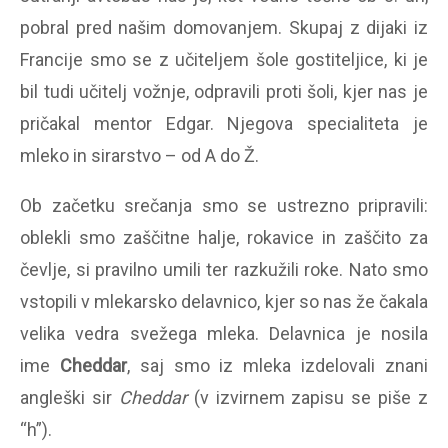
pobral pred našim domovanjem. Skupaj z dijaki iz
Francije smo se z učiteljem šole gostiteljice, ki je
bil tudi učitelj vožnje, odpravili proti šoli, kjer nas je
pričakal mentor Edgar. Njegova specialiteta je
mleko in sirarstvo – od A do Ž.
Ob začetku srečanja smo se ustrezno pripravili:
oblekli smo zaščitne halje, rokavice in zaščito za
čevlje, si pravilno umili ter razkužili roke. Nato smo
vstopili v mlekarsko delavnico, kjer so nas že čakala
velika vedra svežega mleka. Delavnica je nosila
ime
Cheddar
, saj smo iz mleka izdelovali znani
angleški sir
Cheddar
(v izvirnem zapisu se piše z
“h”).