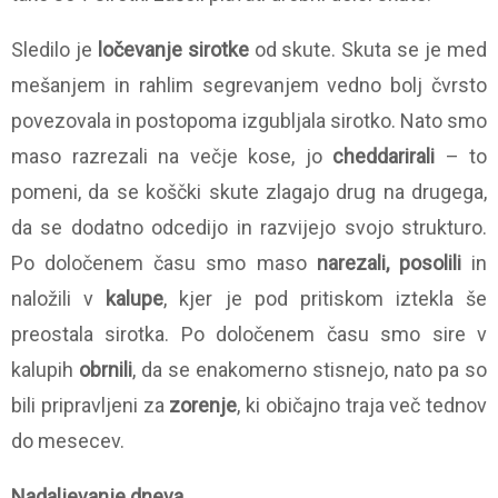
Sledilo je
ločevanje sirotke
od skute. Skuta se je med
mešanjem in rahlim segrevanjem vedno bolj čvrsto
povezovala in postopoma izgubljala sirotko. Nato smo
maso razrezali na večje kose, jo
cheddarirali
– to
pomeni, da se koščki skute zlagajo drug na drugega,
da se dodatno odcedijo in razvijejo svojo strukturo.
Po določenem času smo maso
narezali, posolili
in
naložili v
kalupe
, kjer je pod pritiskom iztekla še
preostala sirotka. Po določenem času smo sire v
kalupih
obrnili
, da se enakomerno stisnejo, nato pa so
bili pripravljeni za
zorenje
, ki običajno traja več tednov
do mesecev.
Nadaljevanje dneva