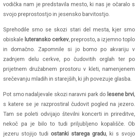
vodička nam je predstavila mesto, ki nas je očaralo s
svojo preprostostjo in jesensko barvitostjo.
Sprehodile smo se skozi stari del mesta, kjer smo
obiskale
luteransko cerkev
, preprosto, a izjemno toplo
in domačno. Zapomnile si jo bomo po akvariju v
zadnjem delu cerkve, po čudovitih orglah ter po
prijetnem družabnem prostoru v kleti, namenjenem
srečevanju mladih in starejših, ki jih povezuje glasba.
Pot smo nadaljevale skozi naravni park do
lesene brvi
,
s katere se je razprostiral čudovit pogled na jezero.
Tam se poleti odvijajo številni koncerti in prireditve,
nekoč pa je bilo to tudi priljubljeno kopališče. Ob
jezeru stojijo tudi
ostanki starega gradu
, ki s svojo