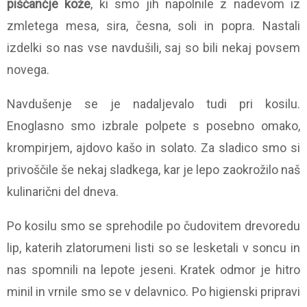
piščančje kože
, ki smo jih napolnile z nadevom iz
zmletega mesa, sira, česna, soli in popra. Nastali
izdelki so nas vse navdušili, saj so bili nekaj povsem
novega.
Navdušenje se je nadaljevalo tudi pri kosilu.
Enoglasno smo izbrale polpete s posebno omako,
krompirjem, ajdovo kašo in solato. Za sladico smo si
privoščile še nekaj sladkega, kar je lepo zaokrožilo naš
kulinarični del dneva.
Po kosilu smo se sprehodile po čudovitem drevoredu
lip, katerih zlatorumeni listi so se lesketali v soncu in
nas spomnili na lepote jeseni. Kratek odmor je hitro
minil in vrnile smo se v delavnico. Po higienski pripravi