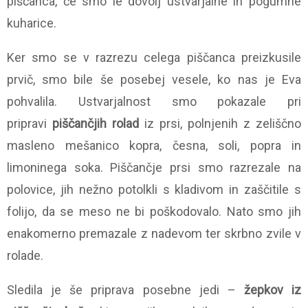
piščanca, če smo le dovolj ustvarjalne in pogumne
kuharice.
Ker smo se v razrezu celega piščanca preizkusile
prvič, smo bile še posebej vesele, ko nas je Eva
pohvalila. Ustvarjalnost smo pokazale pri
pripravi
piščančjih rolad
iz prsi, polnjenih z zeliščno
masleno mešanico kopra, česna, soli, popra in
limoninega soka. Piščančje prsi smo razrezale na
polovice, jih nežno potolkli s kladivom in zaščitile s
folijo, da se meso ne bi poškodovalo. Nato smo jih
enakomerno premazale z nadevom ter skrbno zvile v
rolade.
Sledila je še priprava posebne jedi –
žepkov iz