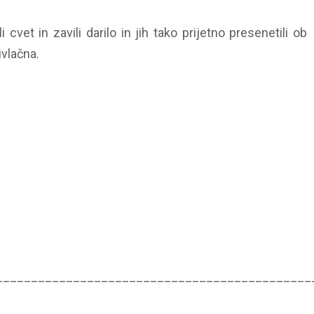
vet in zavili darilo in jih tako prijetno presenetili ob
rivlačna.
_____________________________________________