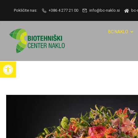
Pokličite nas:
+386 4 277 21 00
info@bc-naklo.si
bc-
BC NAKLO
Open toolbar