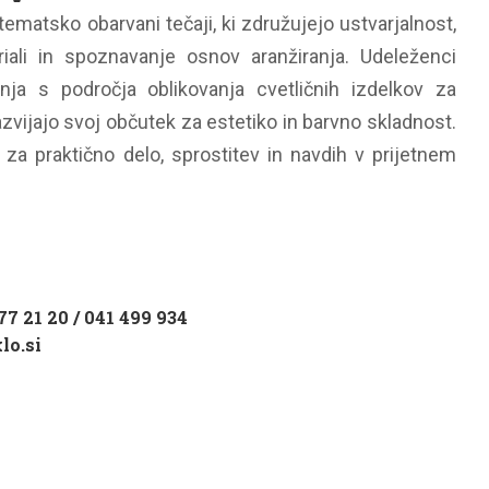
tematsko obarvani tečaji, ki združujejo ustvarjalnost,
iali in spoznavanje osnov aranžiranja. Udeleženci
nja s področja oblikovanja cvetličnih izdelkov za
razvijajo svoj občutek za estetiko in barvno skladnost.
 za praktično delo, sprostitev in navdih v prijetnem
77 21 20 / 041 499 934
lo.si