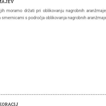
MAJEV
 jih moramo držati pri oblikovanju nagrobnih aranžmajev
 in smernicami s področja oblikovanja nagrobnih aranžmaj
_____________________________________________
KORACIJ