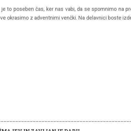
e je to poseben čas, ker nas vabi, da se spomnimo na pre
e okrasimo z adventnimi venčki. Na delavnici boste izdelo
_____________________________________________