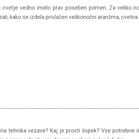
 in cvetje vedno imelo prav poseben pomen. Za veliko 
ali, kako se izdela privlačen velikonočni aranžma, cvetna
_____________________________________________
alna tehnika vezave? Kaj je prosti šopek? Vse potrebne in