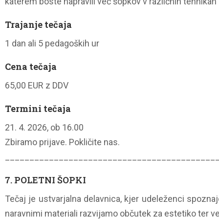
katerem boste napravili več šopkov v različnih tehnikah
Trajanje tečaja
1 dan ali 5 pedagoških ur
Cena tečaja
65,00 EUR z DDV
Termini tečaja
21. 4. 2026, ob 16.00
Zbiramo prijave. Pokličite nas.
___________________________________________
7. POLETNI ŠOPKI
Tečaj je ustvarjalna delavnica, kjer udeleženci spoznaj
naravnimi materiali razvijamo občutek za estetiko ter ve