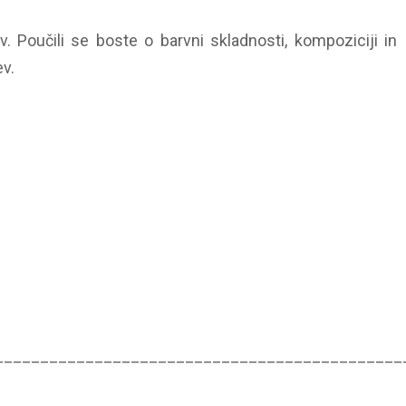
. Poučili se boste o barvni skladnosti, kompoziciji in
ev.
_____________________________________________