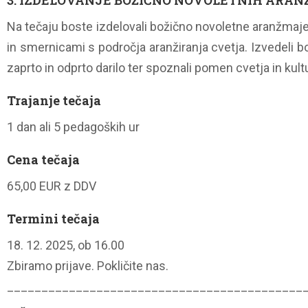
3. IZDELOVANJE BOŽIČNO NOVOLETNIH ARAN
Na tečaju boste izdelovali božično novoletne aranžmaje in
in smernicami s področja aranžiranja cvetja. Izvedeli bos
zaprto in odprto darilo ter spoznali pomen cvetja in kul
Trajanje tečaja
1 dan ali 5 pedagoških ur
Cena tečaja
65,00 EUR z DDV
Termini tečaja
18. 12. 2025, ob 16.00
Zbiramo prijave. Pokličite nas.
___________________________________________