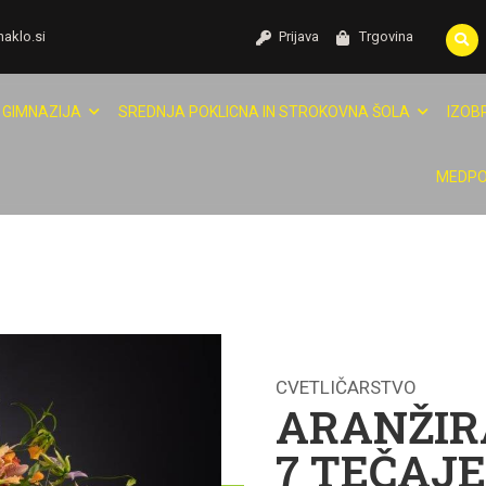
naklo.si
Prijava
Trgovina
GIMNAZIJA
SREDNJA POKLICNA IN STROKOVNA ŠOLA
IZOB
MEDPO
CVETLIČARSTVO
ARANŽIR
7 TEČAJ