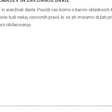
ŽMAJEV IN ZAVIJANJE DARIL
 aranžirali darila. Poučili vas bomo o barvni skladnosti, k
te tudi nekaj osnovnih pravil, ki se jih moramo držati pri 
turo obdarovanja.
_____________________________________________