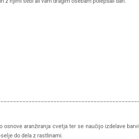
 in z njimi sebi ali vam dragim osebam polepšali dan.
_____________________________________________
o osnove aranžiranja cvetja ter se naučijo izdelave barvi
selje do dela z rastlinami.