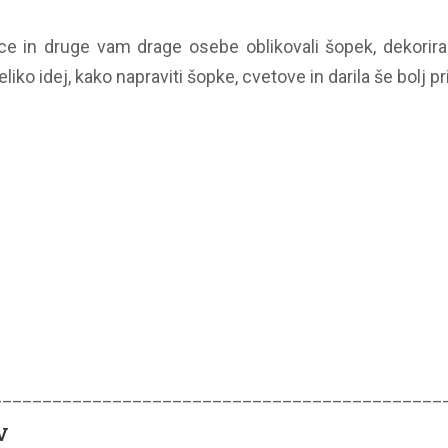
 in druge vam drage osebe oblikovali šopek, dekorirali c
liko idej, kako napraviti šopke, cvetove in darila še bolj p
_____________________________________________
V