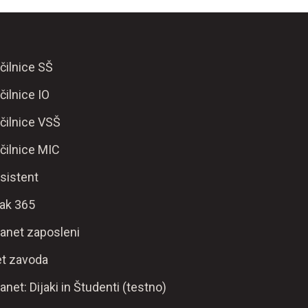
čilnice SŠ
čilnice IO
čilnice VSŠ
čilnice MIC
sistent
ak 365
ranet zaposleni
t zavoda
ranet: Dijaki in Študenti (testno)