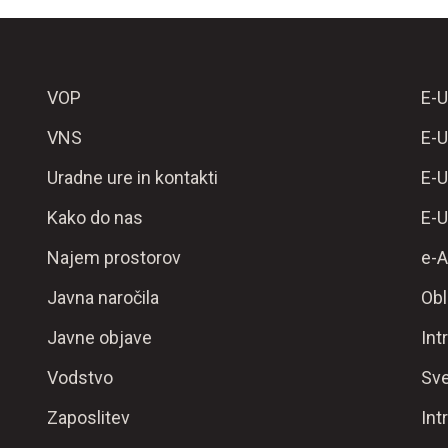
VOP
E-U
VNS
E-U
Uradne ure in kontakti
E-U
Kako do nas
E-U
Najem prostorov
e-A
Javna naročila
Obl
Javne objave
Int
Vodstvo
Sve
Zaposlitev
Int