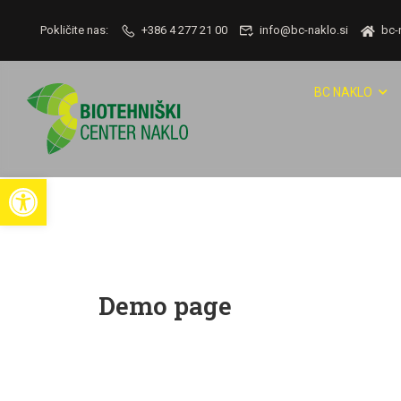
Pokličite nas:
+386 4 277 21 00
info@bc-naklo.si
bc-
BC NAKLO
Open toolbar
Demo page