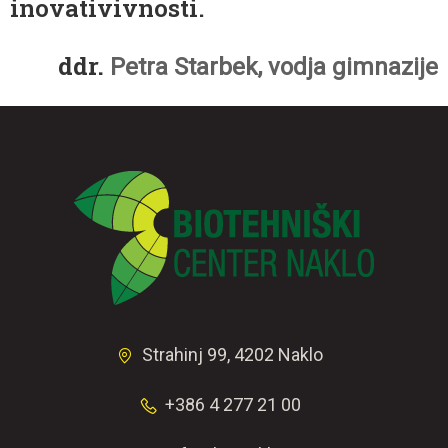
inovativivnosti.
ddr.
Petra Starbek, vodja gimnazije
Strahinj 99, 4202 Naklo
+386 4 277 21 00