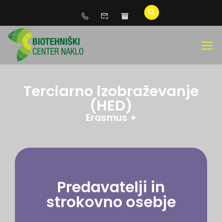
Terciarno izobraževanje
(HED)
Erasmus +
Predavatelji in
strokovno osebje