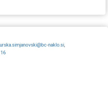
urska.simjanovski@bc-naklo.si
,
 16