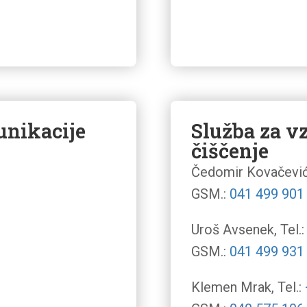
unikacije
Služba za v
čiščenje
Čedomir Kovačević,
GSM.:
041 499 901
Uroš Avsenek, Tel.
GSM.:
041 499 931
Klemen Mrak, Tel.: