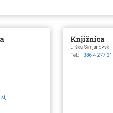
ba
Knjižnica
Urška Simjanovski,
Tel.:
+386 4 277 21
.si
,