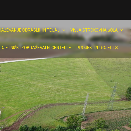
RAŽEVANJE ODRASLIH IN TEČAJI
VIŠJA STROKOVNA ŠOLA
DJETNIŠKI IZOBRAŽEVALNI CENTER
PROJEKTI/PROJECTS