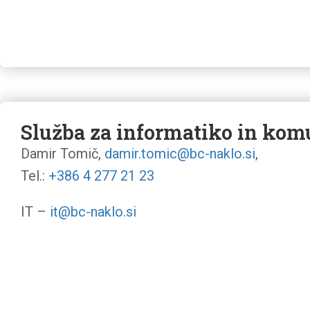
Služba za informatiko in kom
Damir Tomič,
damir.tomic@bc-naklo.si
,
Tel.:
+386 4 277 21 23
IT –
it@bc-naklo.si