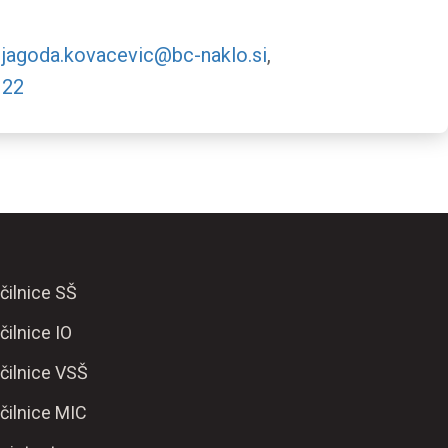
,
jagoda.kovacevic@bc-naklo.si
,
 22
čilnice SŠ
čilnice IO
čilnice VSŠ
čilnice MIC