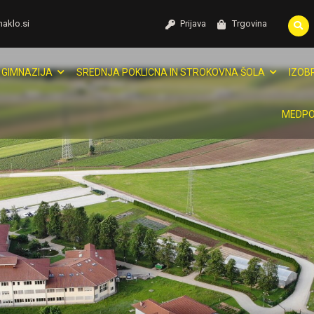
naklo.si
Prijava
Trgovina
GIMNAZIJA
SREDNJA POKLICNA IN STROKOVNA ŠOLA
IZOB
MEDPO