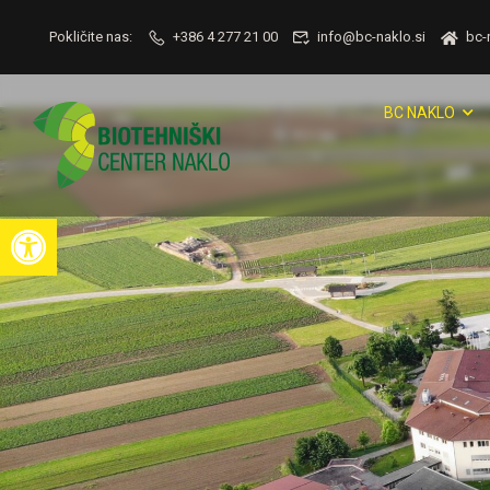
Pokličite nas:
+386 4 277 21 00
info@bc-naklo.si
bc-
BC NAKLO
Open toolbar