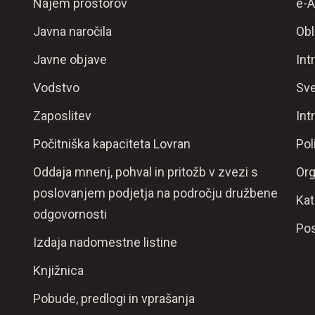
Najem prostorov
e-A
Javna naročila
Obl
Javne objave
Int
Vodstvo
Sve
Zaposlitev
Int
Počitniška kapaciteta Lovran
Pol
Oddaja mnenj, pohval in pritožb v zvezi s
Org
poslovanjem podjetja na področju družbene
Kat
odgovornosti
Pos
Izdaja nadomestne listine
Knjižnica
Pobude, predlogi in vprašanja