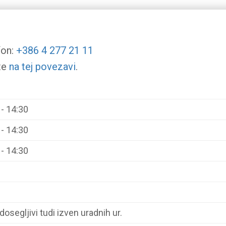
fon:
+386 4 277 21 11
te
na tej povezavi
.
 - 14:30
 - 14:30
 - 14:30
segljivi tudi izven uradnih ur.