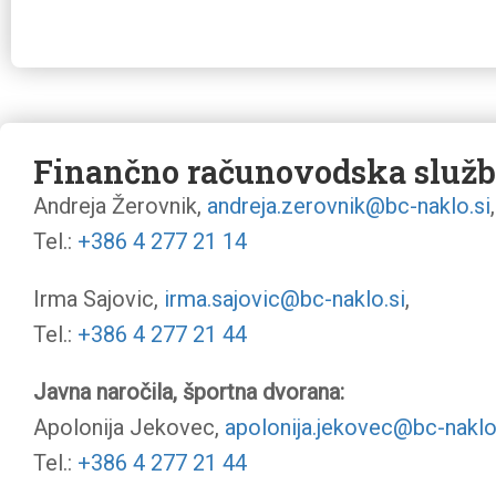
Finančno računovodska služ
Andreja Žerovnik,
andreja.zerovnik@bc-naklo.si
,
Tel.:
+386 4 277 21 14
Irma Sajovic,
irma.sajovic@bc-naklo.si
,
Tel.:
+386 4 277 21 44
Javna naročila, športna dvorana:
Apolonija Jekovec,
apolonija.jekovec@bc-naklo
Tel.:
+386 4 277 21 44