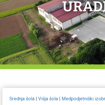
URAD
Srednja šola
|
Višja šola
|
Medpodjetniški izobr