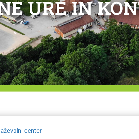
NE URE IN KON
aževalni center