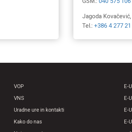
GSM.:
040 575 106
Jagoda
Kovačević
Tel.:
+386 4 277 21
VOP
E-U
VNS
E-U
Uradne ure in kontakti
E-U
Kako do nas
E-U