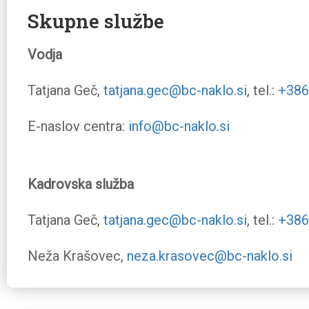
Skupne službe
Vodja
Tatjana Geč,
tatjana.gec@bc-naklo.si
, tel.:
+386
E-naslov centra:
info@bc-naklo.si
Kadrovska služba
Tatjana Geč,
tatjana.gec@bc-naklo.si
, tel.:
+386
Neža Krašovec,
neza.krasovec@bc-naklo.si