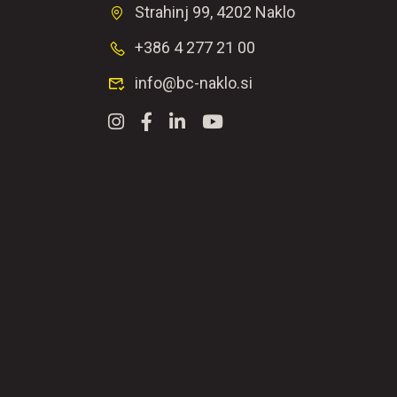
Strahinj 99, 4202 Naklo
+386 4 277 21 00
info@bc-naklo.si