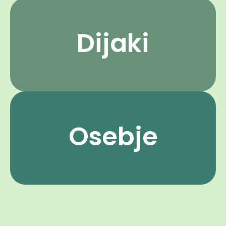
Dijaki
Osebje