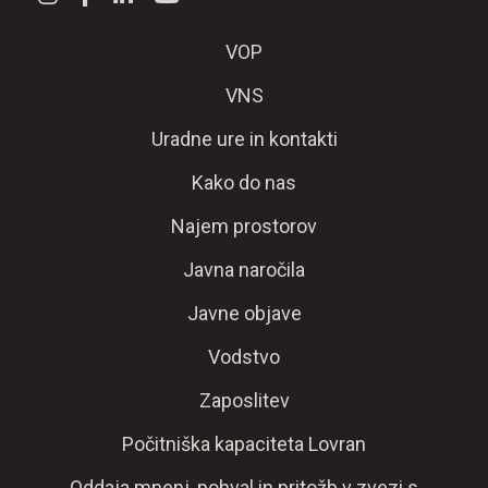
VOP
VNS
Uradne ure in kontakti
Kako do nas
Najem prostorov
Javna naročila
Javne objave
Vodstvo
Zaposlitev
Počitniška kapaciteta Lovran
Oddaja mnenj, pohval in pritožb v zvezi s