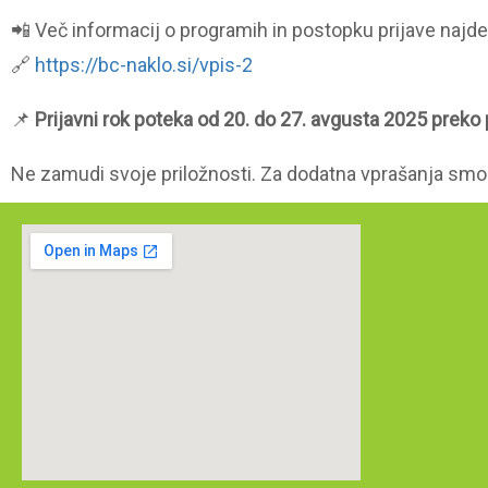
📲 Več informacij o programih in postopku prijave najde
🔗
https://bc-naklo.si/vpis-2
📌
Prijavni rok poteka od 20. do 27. avgusta 2025 preko p
Ne zamudi svoje priložnosti. Za dodatna vprašanja smo t