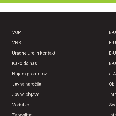
VOP
E-U
VNS
E-U
Uradne ure in kontakti
E-U
Kako do nas
E-U
Najem prostorov
e-A
Javna naročila
Obl
Javne objave
Int
Vodstvo
Sve
Zaposlitev
Int