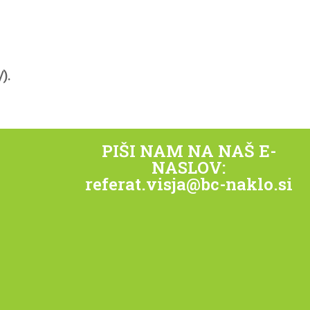
).
PIŠI NAM NA NAŠ E-
NASLOV:
referat.visja@bc-naklo.si