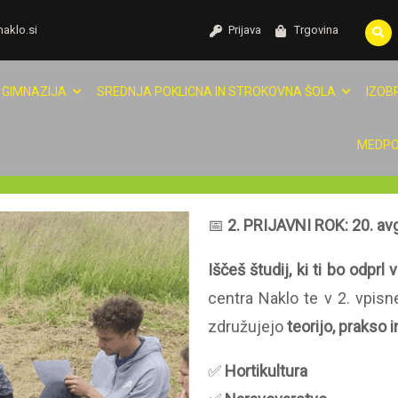
naklo.si
Prijava
Trgovina
GIMNAZIJA
SREDNJA POKLICNA IN STROKOVNA ŠOLA
IZOB
MEDPO
📅
2. PRIJAVNI ROK: 20. av
Iščeš študij, ki ti bo odprl
centra Naklo te v 2. vpis
združujejo
teorijo, prakso 
✅
Hortikultura