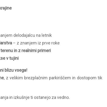
krajine
nanjem delodajalcu na letnik
darstva
– z znanjem iz prve roke
 terenu in z realnimi primeri
e v tujini
ani blizu vsega!
ane
, z velikim brezplačnim parkiriščem in dostopom tik
nanja in izkušnje ti ostanejo za vedno.