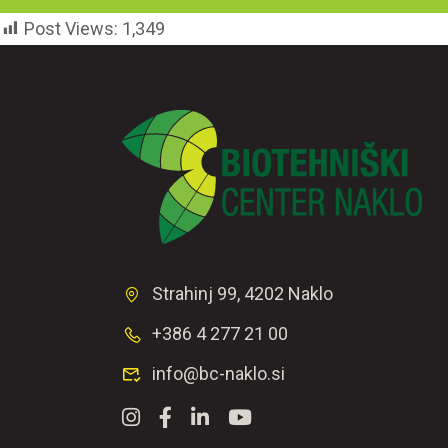
Post Views:
1,349
Strahinj 99, 4202 Naklo
+386 4 277 21 00
info@bc-naklo.si