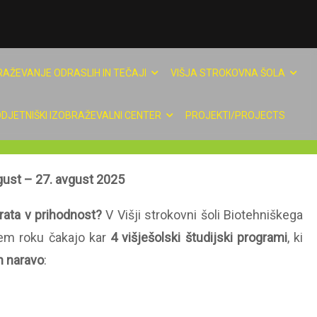
RAŽEVANJE ODRASLIH IN TEČAJI
VIŠJA STROKOVNA ŠOLA
DJETNIŠKI IZOBRAŽEVALNI CENTER
PROJEKTI/PROJECTS
gust – 27. avgust 2025
 vrata v prihodnost?
V Višji strokovni šoli Biotehniškega
nem roku čakajo kar
4
višješolski študijski programi
, ki
in naravo
: