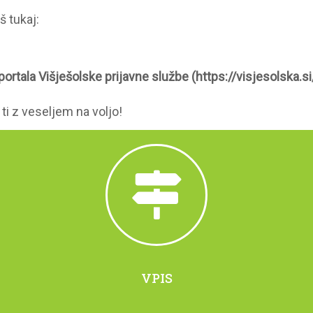
š tukaj:
ortala Višješolske prijavne službe (https://visjesolska.si/
i z veseljem na voljo!
VPIS