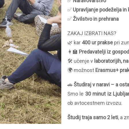
✅
Naravovarstvo
✅
Upravljanje podeželja in 
✅
Živilstvo in prehrana
ZAKAJ IZBRATI NAS?
🌿 kar
400 ur prakse
pri zu
👩‍🏫
Predavatelji iz gospo
🛠️ učenje v
laboratorijih, na
🌍 možnost
Erasmus+ praks
🚗
Študiraj v naravi – a ost
Smo le
30 minut iz Ljublj
ob avtocestnem izvozu.
Študij traja samo 2 leti
, a z