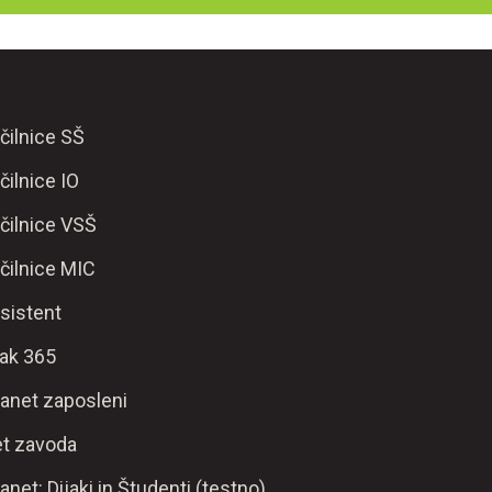
čilnice SŠ
čilnice IO
čilnice VSŠ
čilnice MIC
sistent
ak 365
ranet zaposleni
t zavoda
ranet: Dijaki in Študenti (testno)