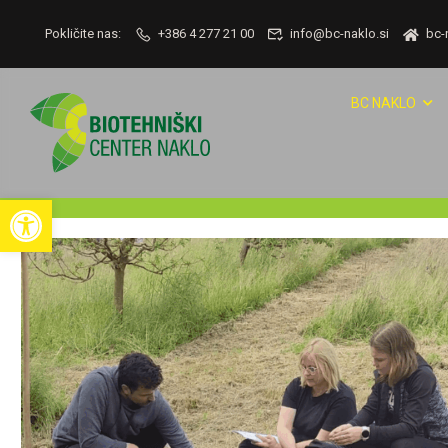
Pokličite nas:
+386 4 277 21 00
info@bc-naklo.si
bc-
BC NAKLO
Open toolbar