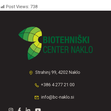
Post Views:
738
Strahinj 99, 4202 Naklo
+386 4 277 21 00
info@bc-naklo.si