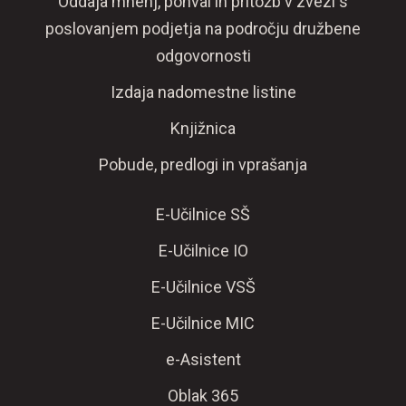
Oddaja mnenj, pohval in pritožb v zvezi s
poslovanjem podjetja na področju družbene
odgovornosti
Izdaja nadomestne listine
Knjižnica
Pobude, predlogi in vprašanja
E-Učilnice SŠ
E-Učilnice IO
E-Učilnice VSŠ
E-Učilnice MIC
e-Asistent
Oblak 365