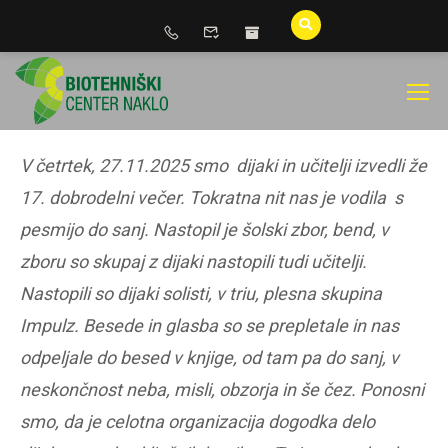
V četrtek, 27.11.2025 smo dijaki in učitelji izvedli že
17. dobrodelni večer. Tokratna nit nas je vodila s
pesmijo do sanj. Nastopil je šolski zbor, bend, v
zboru so skupaj z dijaki nastopili tudi učitelji.
Nastopili so dijaki solisti, v triu, plesna skupina
Impulz. Besede in glasba so se prepletale in nas
odpeljale do besed v knjige, od tam pa do sanj, v
neskončnost neba, misli, obzorja in še čez. Ponosni
smo, da je celotna organizacija dogodka delo