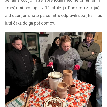
peljali s kočijo in se sprehodili med še ohranjenimi
kmečkimi poslopji iz 19. stoletja. Dan smo zaključili
z druženjem, nato pa se hitro odpravili spat, ker nas
jutri čaka dolga pot domov.