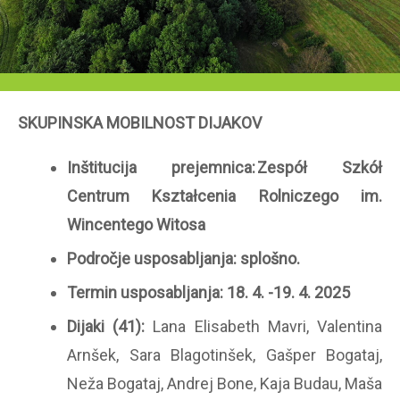
SKUPINSKA MOBILNOST DIJAKOV
Inštitucija prejemnica:
Zesp
ół Szk
ół
Centrum Kszta
łcenia Rolniczego im.
Wincentego Witosa
Področje usposabljanja: splošno.
Termin usposabljanja: 18. 4. -19. 4. 2025
Dijaki (41):
Lana Elisabeth Mavri, Valentina
Arnšek, Sara Blagotinšek, Gašper Bogataj,
Neža Bogataj, Andrej Bone, Kaja Budau, Maša