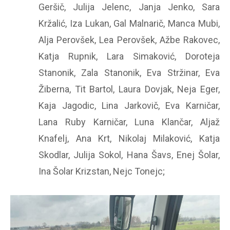
Geršič, Julija Jelenc,
Janja Jenko, Sara
Kržalić, Iza Lukan, Gal Malnarič, Manca Mubi,
Alja Perovšek, Lea Perovšek, Ažbe Rakovec,
Katja Rupnik, Lara Simaković, Doroteja
Stanonik, Zala Stanonik, Eva Stržinar, Eva
Žiberna, Tit Bartol, Laura Dovjak, Neja Eger,
Kaja Jagodic, Lina Jarkovič, Eva Karničar,
Lana Ruby Karničar, Luna Klančar, Aljaž
Knafelj, Ana Krt, Nikolaj Milaković, Katja
Skodlar, Julija Sokol, Hana Šavs, Enej Šolar,
Ina Šolar Krizstan, Nejc Tonejc;