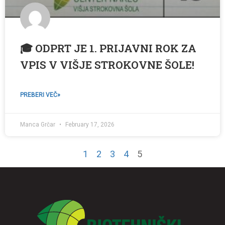
🎓 ODPRT JE 1. PRIJAVNI ROK ZA
VPIS V VIŠJE STROKOVNE ŠOLE!
PREBERI VEČ»
Manca Grčar
February 17, 2026
1
2
3
4
5