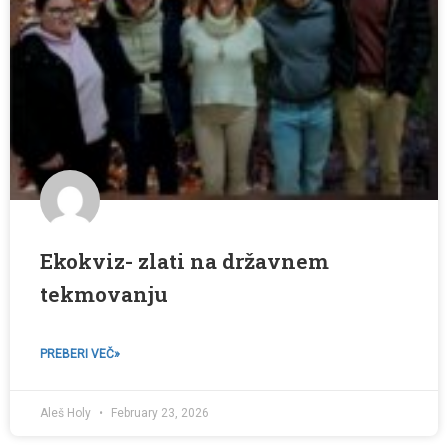
Ekokviz- zlati na državnem
tekmovanju
PREBERI VEČ»
Aleš Holy
February 23, 2026