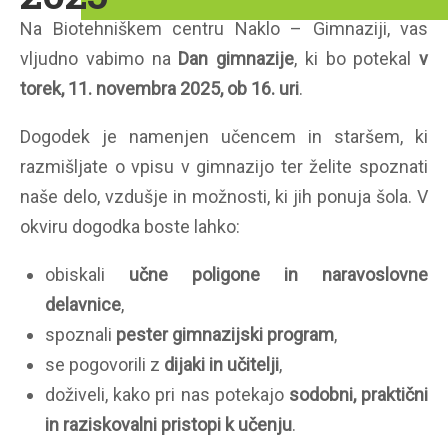
Na Biotehniškem centru Naklo – Gimnaziji, vas
vljudno vabimo na
Dan gimnazije
, ki bo potekal
v
torek, 11. novembra 2025, ob 16. uri
.
Dogodek je namenjen učencem in staršem, ki
razmišljate o vpisu v gimnazijo ter želite spoznati
naše delo, vzdušje in možnosti, ki jih ponuja šola. V
okviru dogodka boste lahko:
obiskali
učne poligone in naravoslovne
delavnice
,
spoznali
pester gimnazijski program
,
se pogovorili z
dijaki in učitelji
,
doživeli, kako pri nas potekajo
sodobni, praktični
in raziskovalni pristopi k učenju
.