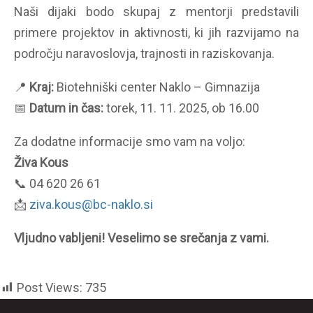
Naši dijaki bodo skupaj z mentorji predstavili
primere projektov in aktivnosti, ki jih razvijamo na
področju naravoslovja, trajnosti in raziskovanja.
📍
Kraj:
Biotehniški center Naklo – Gimnazija
📅
Datum in čas:
torek, 11. 11. 2025, ob 16.00
Za dodatne informacije smo vam na voljo:
Živa Kous
📞 04 620 26 61
📩
ziva.kous@bc-naklo.si
Vljudno vabljeni! Veselimo se srečanja z vami.
Post Views:
735