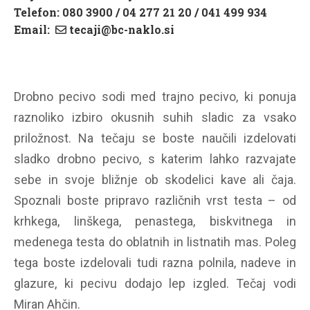
Telefon: 080 3900 / 04 277 21 20 / 041 499 934
Email:
tecaji@bc-naklo.si
Drobno pecivo sodi med trajno pecivo, ki ponuja
raznoliko izbiro okusnih suhih sladic za vsako
priložnost. Na tečaju se boste naučili izdelovati
sladko drobno pecivo, s katerim lahko razvajate
sebe in svoje bližnje ob skodelici kave ali čaja.
Spoznali boste pripravo različnih vrst testa – od
krhkega, linškega, penastega, biskvitnega in
medenega testa do oblatnih in listnatih mas. Poleg
tega boste izdelovali tudi razna polnila, nadeve in
glazure, ki pecivu dodajo lep izgled. Tečaj vodi
Miran Ahčin.