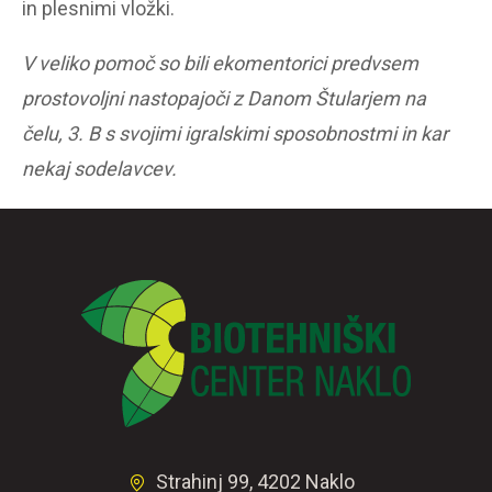
in plesnimi vložki.
V veliko pomoč so bili ekomentorici predvsem
prostovoljni nastopajoči z Danom Štularjem na
čelu, 3. B s svojimi igralskimi sposobnostmi in kar
nekaj sodelavcev.
Strahinj 99, 4202 Naklo