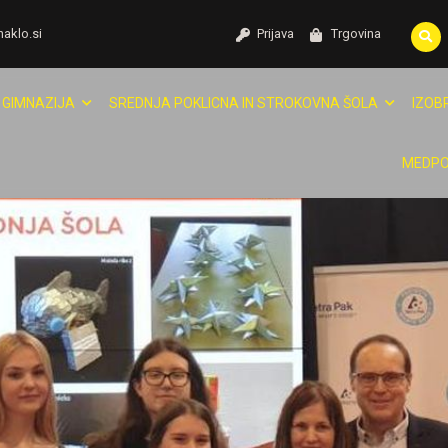
naklo.si
Prijava
Trgovina
GIMNAZIJA
SREDNJA POKLICNA IN STROKOVNA ŠOLA
IZOB
MEDPO