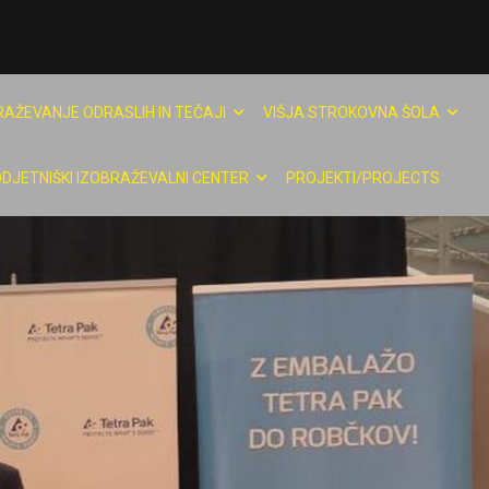
RAŽEVANJE ODRASLIH IN TEČAJI
VIŠJA STROKOVNA ŠOLA
DJETNIŠKI IZOBRAŽEVALNI CENTER
PROJEKTI/PROJECTS