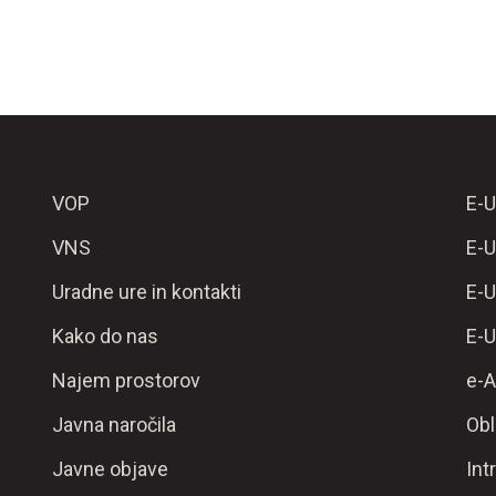
VOP
E-U
VNS
E-U
Uradne ure in kontakti
E-U
Kako do nas
E-U
Najem prostorov
e-A
Javna naročila
Obl
Javne objave
Int