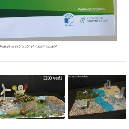
Plakat, ki vabi k zbiralni akciji oblačil