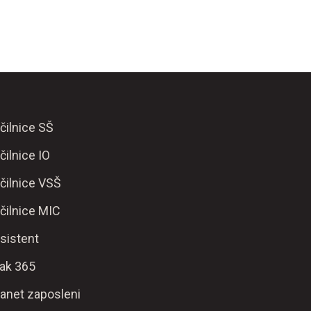
čilnice SŠ
čilnice IO
čilnice VSŠ
čilnice MIC
sistent
ak 365
ranet zaposleni