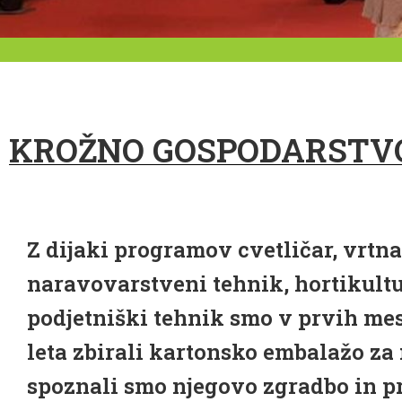
KROŽNO GOSPODARSTVO/
Z dijaki programov cvetličar, vrtna
naravovarstveni tehnik, hortikultu
podjetniški tehnik smo v prvih me
leta zbirali kartonsko embalažo za
spoznali smo njegovo zgradbo in pr