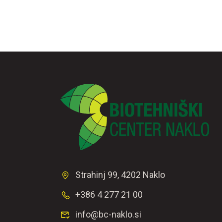
Strahinj 99, 4202 Naklo
+386 4 277 21 00
info@bc-naklo.si