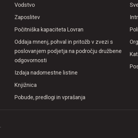
Vodstvo
Sve
Zaposlitev
Int
Počitniška kapaciteta Lovran
Pol
Oddaja mnenj, pohval in pritožb v zvezi s
Org
poslovanjem podjetja na področju družbene
Kat
odgovornosti
Pos
Izdaja nadomestne listine
Knjižnica
Pobude, predlogi in vprašanja
.