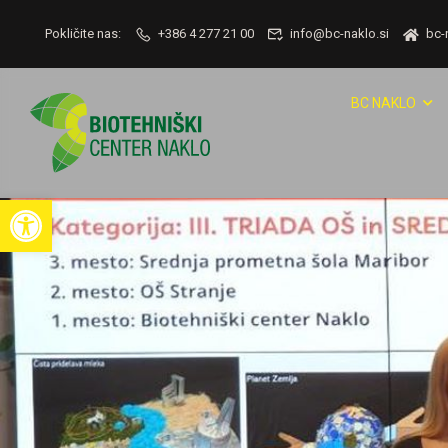
Pokličite nas:
+386 4 277 21 00
info@bc-naklo.si
bc-
BC NAKLO
Open toolbar