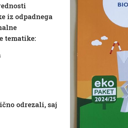
rednosti
lke iz odpadnega
nalne
e tematike:
a
ično odrezali, saj