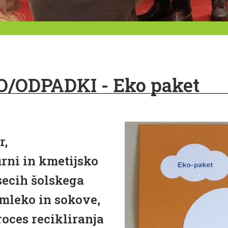
ODPADKI - Eko paket
r,
rni in kmetijsko
secih šolskega
 mleko in sokove,
oces recikliranja