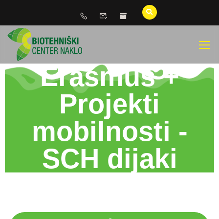
Erasmus +
Projekti
mobilnosti -
SCH dijaki