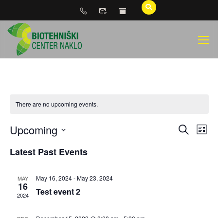
There are no upcoming events.
Upcoming
Event
Ev
SEARCH
LIST
Select
Vi
Searc
Latest Past Events
date.
Na
and
May 16, 2024
-
May 23, 2024
MAY
16
Test event 2
Views
2024