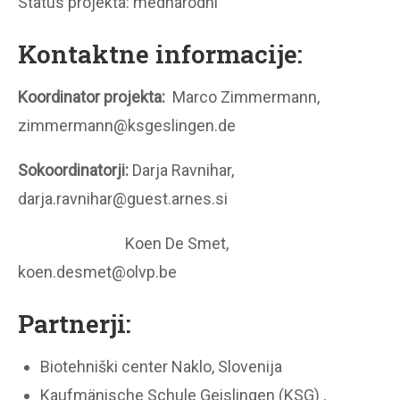
Status projekta: mednarodni
Kontaktne informacije:
Koordinator projekta:
Marco Zimmermann,
zimmermann@ksgeslingen.de
Sokoordinatorji:
Darja Ravnihar,
darja.ravnihar@guest.arnes.si
Koen De Smet,
koen.desmet@olvp.be
Partnerji:
Biotehniški center Naklo, Slovenija
Kaufmänische Schule Geislingen (KSG) ,