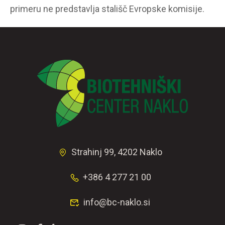
primeru ne predstavlja stališč Evropske komisije.
Strahinj 99, 4202 Naklo
+386 4 277 21 00
info@bc-naklo.si