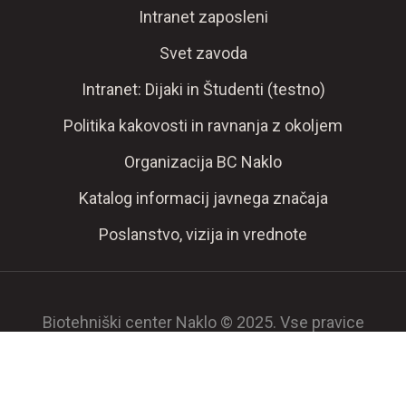
Intranet zaposleni
Svet zavoda
Intranet: Dijaki in Študenti (testno)
Politika kakovosti in ravnanja z okoljem
Organizacija BC Naklo
Katalog informacij javnega značaja
Poslanstvo, vizija in vrednote
Biotehniški center Naklo © 2025. Vse pravice
pridržane.
Pravno obvestilo
Piškotki