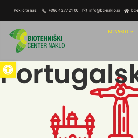
Pokličite nas:
+386 4 277 21 00
info@bc-naklo.si
bc-
BC NAKLO
Portugals
Open toolbar