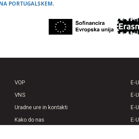
 NA PORTUGALSKEM.
VOP
E-U
VNS
E-U
Uradne ure in kontakti
E-U
Kako do nas
E-U
Najem prostorov
e-A