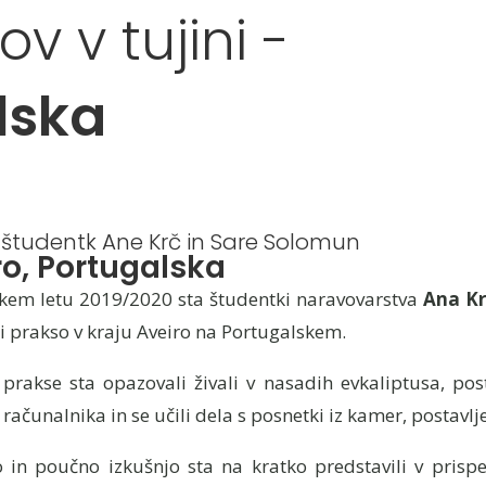
v v tujini -
lska
 študentk Ane Krč in Sare Solomun
ro, Portugalska
skem letu 2019/2020 sta študentki naravovarstva
Ana Kr
li prakso v kraju Aveiro na Portugalskem.
prakse sta opazovali živali v nasadih evkaliptusa, postav
ačunalnika in se učili dela s posnetki iz kamer, postavlje
 in poučno izkušnjo sta na kratko predstavili v prisp