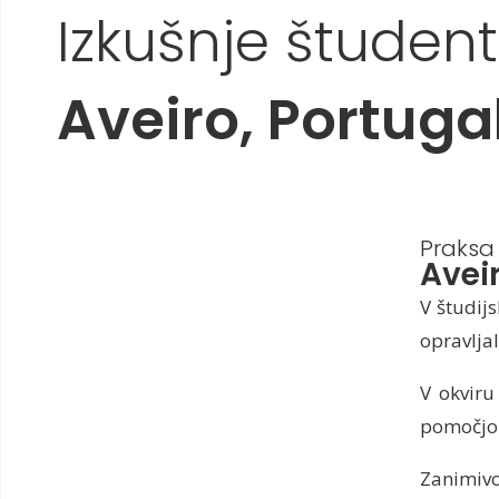
Izkušnje študento
Aveiro, Portuga
Praksa
Avei
V študij
opravlja
V okviru 
pomočjo r
Zanimivo