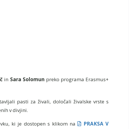
č
in
Sara Solomun
preko programa Erasmus+
ljali pasti za živali, določali živalske vrste s
nih v divjini.
evku, ki je dostopen s klikom na
PRAKSA V