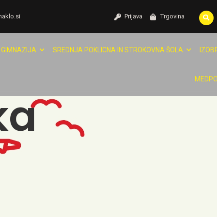
naklo.si
Prijava
Trgovina
GIMNAZIJA
SREDNJA POKLICNA IN STROKOVNA ŠOLA
IZOB
MEDPO
ka