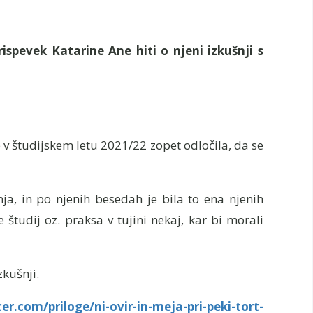
rispevek Katarine Ane hiti o njeni izkušnji s
 v študijskem letu 2021/22 zopet odločila, da se
nja, in po njenih besedah je bila to ena njenih
je študij oz. praksa v tujini nekaj, kar bi morali
zkušnji.
.com/priloge/ni-ovir-in-meja-pri-peki-tort-