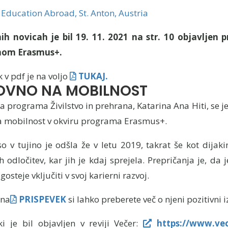
 Education Abroad, St. Anton, Austria
ih novicah je bil 19. 11. 2021 na str. 10 objavljen p
om Erasmus+.
 v pdf je na voljo
TUKAJ.
OVNO NA MOBILNOST
 programa Živilstvo in prehrana, Katarina Ana Hiti, se je
na mobilnost v okviru programa Erasmus+.
o v tujino je odšla že v letu 2019, takrat še kot dijaki
h odločitev, kar jih je kdaj sprejela. Prepričanja je, da 
osteje vključiti v svoj karierni razvoj.
 na
PRISPEVEK
si lahko preberete več o njeni pozitivni i
ki je bil objavljen v reviji Večer:
https://www.vecer