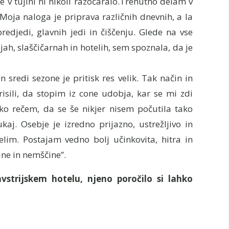
v tujini ni nikoli razočaralo.Trenutno delam v
Moja naloga je priprava različnih dnevnih, a la
redjedi, glavnih jedi in čiščenju. Glede na vse
jah, slaščičarnah in hotelih, sem spoznala, da je
n sredi sezone je pritisk res velik. Tak način in
risili, da stopim iz cone udobja, kar se mi zdi
 rečem, da se še nikjer nisem počutila tako
aj. Osebje je izredno prijazno, ustrežljivo in
lim. Postajam vedno bolj učinkovita, hitra in
ine in nemščine”.
avstrijskem hotelu, njeno poročilo si lahko