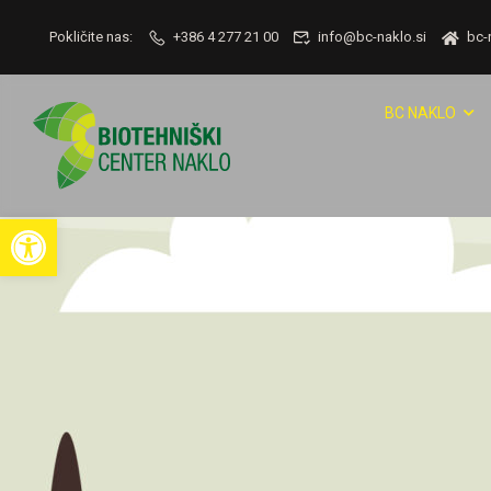
Pokličite nas:
+386 4 277 21 00
info@bc-naklo.si
bc-
BC NAKLO
Open toolbar