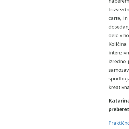
naberem 
trizvezd
carte, i
dosedanje
delo v ho
Količina 
intenziv
izredno 
samozave
spodbuja
kreativn
Katarin
prebere
Praktično