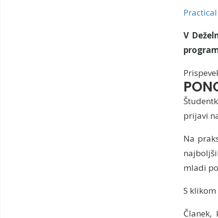
Practical
V Deželn
program
Prispevek
PON
Študentka
prijavi 
Na praks
najboljši
mladi pog
S klikom
Članek, 