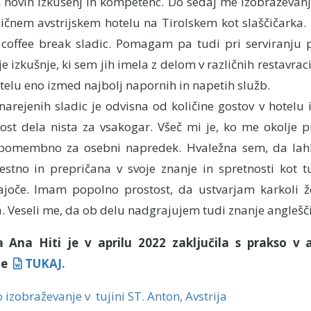
novih izkušenj in kompetenc. Do sedaj me izobraževanje 
ničnem avstrijskem hotelu na Tirolskem kot slaščičarka. 
n coffee break sladic. Pomagam pa tudi pri serviranju p
 izkušnje, ki sem jih imela z delom v različnih restavraci
telu eno izmed najbolj napornih in napetih služb.
narejenih sladic je odvisna od količine gostov v hotelu i
nost dela nista za vsakogar. Všeč mi je, ko me okolje p
pomembno za osebni napredek. Hvaležna sem, da lahko
stno in prepričana v svoje znanje in spretnosti kot tuk
joče. Imam popolno prostost, da ustvarjam karkoli že
a. Veseli me, da ob delu nadgrajujem tudi znanje anglešč
a Ana Hiti je v aprilu 2022 zaključila s prakso v 
te
TUKAJ.
 izobraževanje v tujini ST. Anton, Avstrija