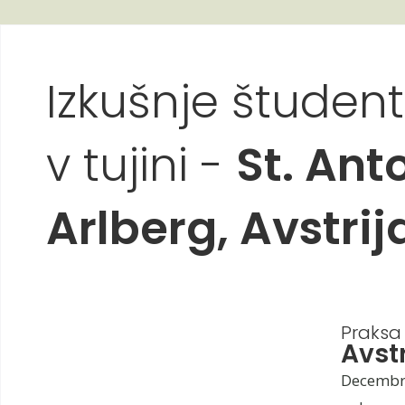
Izkušnje študen
v tujini -
St. An
Arlberg, Avstrij
Praksa 
Avstr
Decembra