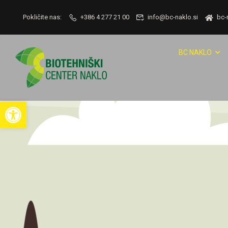
Pokličite nas:
+386 4 277 21 00
info@bc-naklo.si
bc-
BC NAKLO
Open toolbar