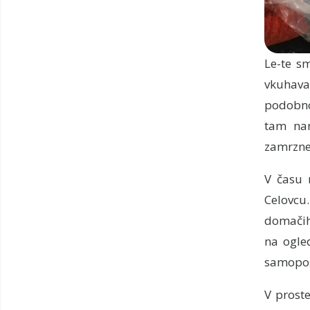
Le-te sm
vkuhava
podobno 
tam nam
zamrznej
V času 
Celovcu
domačih 
na ogled
samopost
V prost