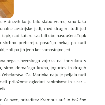
am. V dnevih ko je bilo slabo vreme, smo tako
ionalne avstrijske jedi, med drugim tudi jed
 tepk, nad katero sva bili obe navdušeni.Tepk
skrbno preberejo, posušijo nekaj pa tudi
lje ali pa jih jedo kot samostojno jed.
ionalnega slovenskega zajtrka na konzulatu v
u, sirov, domačega kruha, jogurtov in drugih
a čebelarstva. Ga. Marinka naju je peljala tudi
eli priložnost ogledati zanimivost in sicer –
lki.
n Celovec, prireditev Krampuslauf in božične