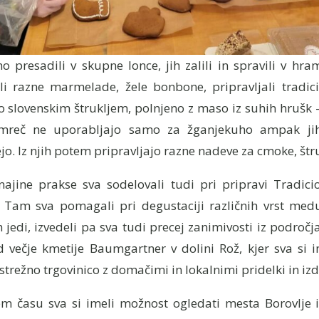
o presadili v skupne lonce, jih zalili in spravili v hr
li razne marmelade, žele bonbone, pripravljali tradic
slovenskim štrukljem, polnjeno z maso iz suhih hrušk –
reč ne uporabljajo samo za žganjekuho ampak jih 
o. Iz njih potem pripravljajo razne nadeve za cmoke, štruk
najine prakse sva sodelovali tudi pri pripravi Tradic
. Tam sva pomagali pri degustaciji različnih vrst med
jedi, izvedeli pa sva tudi precej zanimivosti iz področj
 večje kmetije Baumgartner v dolini Rož, kjer sva si im
režno trgovinico z domačimi in lokalnimi pridelki in izde
em času sva si imeli možnost ogledati mesta Borovlje i