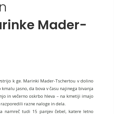
in
arinke Mader-
strijo k ge. Marinki Mader-Tschertou v dolino
lo kmalu jasno, da bova v času najinega bivanja
anjo in večerno oskrbo hleva – na kmetiji imajo
 razporedili razne naloge in dela.
a namreč tudi 15 panjev čebel, katere letno