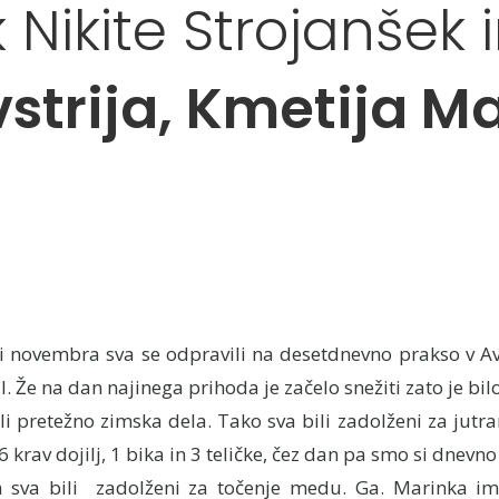
Nikite Strojanšek 
strija, Kmetija M
i novembra sva se odpravili na desetdnevno prakso v Av
. Že na dan najinega prihoda je začelo snežiti zato je bi
li pretežno zimska dela. Tako sva bili zadolženi za jutr
 krav dojilj, 1 bika in 3 teličke, čez dan pa smo si dnevno
n sva bili zadolženi za točenje medu. Ga. Marinka im