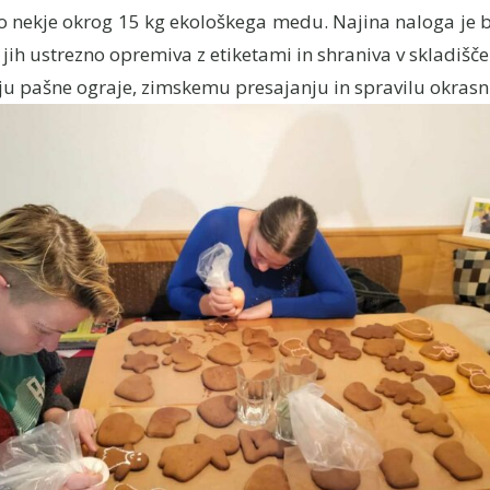
o nekje okrog 15 kg ekološkega medu. Najina naloga je bi
 jih ustrezno opremiva z etiketami in shraniva v skladišč
u pašne ograje, zimskemu presajanju in spravilu okrasnih