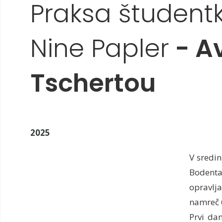
Praksa študentk 
Nine Papler
- Av
Tschertou
2025
V sredin
Bodental
opravlja
namreč 6
Prvi da