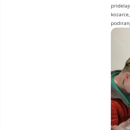
pridelaj
kozarce,
podiranj