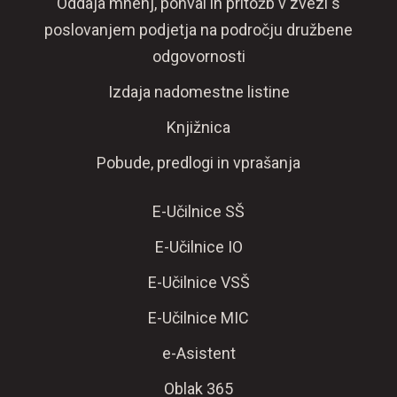
Oddaja mnenj, pohval in pritožb v zvezi s
poslovanjem podjetja na področju družbene
odgovornosti
Izdaja nadomestne listine
Knjižnica
Pobude, predlogi in vprašanja
E-Učilnice SŠ
E-Učilnice IO
E-Učilnice VSŠ
E-Učilnice MIC
e-Asistent
Oblak 365