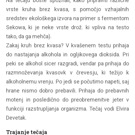
Na tečaju boste spoznali, kako pripraviti različne
vrste kruha brez kvasa, s pomočjo vzhajalnih
sredstev ekološkega izvora na primer s fermentom
Sekowa, ki je neke vrste drož. ki vpliva na testo
tako, da ga mehča).
Zakaj kruh brez kvasa? V kvašenem testu prihaja
do nastajanja alkohola in ogljikovega dioksida. Pri
peki se alkohol sicer razgradi, vendar pa prihaja do
razmnoževanja kvasovk v črevesju, ki težijo k
alkoholnemu vrenju. Po jedi se počutimo napeti, saj
hrane nismo dobro prebavili. Prihaja do prebavnih
motenj in posledično do preobremenitve jeter v
funkciji razstrupljanja organizma. Tečaj vodi Elvira
Devetak.
Trajanje tečaja