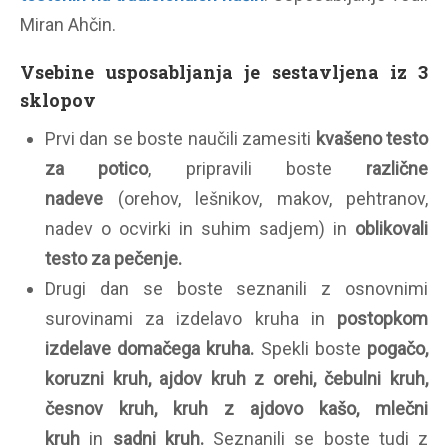
Miran Ahčin.
Vsebine usposabljanja je sestavljena iz 3
sklopov
Prvi dan se boste naučili zamesiti
kvašeno testo
za potico
, pripravili boste
različne
nadeve
(orehov, lešnikov, makov, pehtranov,
nadev o ocvirki in suhim sadjem) in
oblikovali
testo za pečenje.
Drugi dan se boste seznanili z osnovnimi
surovinami za izdelavo kruha in
postopkom
izdelave domačega kruha.
Spekli boste
pogačo,
koruzni kruh, ajdov kruh z orehi, čebulni kruh,
česnov kruh, kruh z ajdovo kašo, mlečni
kruh
in
sadni kruh.
Seznanili se boste tudi z