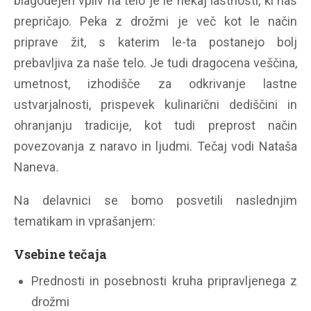
blagodejen vpliv na telo je le nekaj lastnosti, ki nas
prepričajo. Peka z drožmi je več kot le način
priprave žit, s katerim le-ta postanejo bolj
prebavljiva za naše telo. Je tudi dragocena veščina,
umetnost, izhodišče za odkrivanje lastne
ustvarjalnosti, prispevek kulinarični dediščini in
ohranjanju tradicije, kot tudi preprost način
povezovanja z naravo in ljudmi. Tečaj vodi Nataša
Naneva
.
Na delavnici se bomo posvetili naslednjim
tematikam in vprašanjem:
Vsebine tečaja
Prednosti in posebnosti kruha pripravljenega z
drožmi