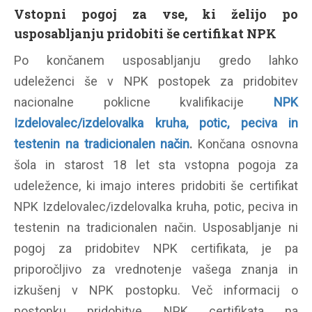
Vstopni pogoj za vse, ki želijo po
usposabljanju
pridobiti še certifikat NPK
Po končanem usposabljanju gredo lahko
udeleženci še v NPK postopek za pridobitev
nacionalne poklicne kvalifikacije
NPK
Izdelovalec/izdelovalka kruha, potic, peciva in
testenin na tradicionalen način
.
Končana osnovna
šola in starost 18 let sta vstopna pogoja za
udeležence, ki imajo interes pridobiti še certifikat
NPK Izdelovalec/izdelovalka kruha, potic, peciva in
testenin na tradicionalen način. Usposabljanje ni
pogoj za pridobitev NPK certifikata, je pa
priporočljivo za vrednotenje vašega znanja in
izkušenj v NPK postopku. Več informacij o
postopku pridobitve NPK certifikata na