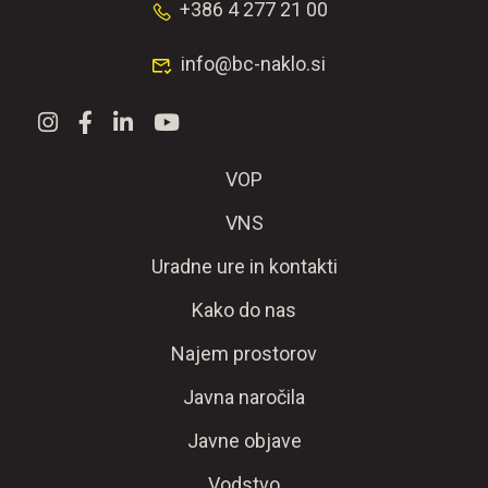
+386 4 277 21 00
info@bc-naklo.si
VOP
VNS
Uradne ure in kontakti
Kako do nas
Najem prostorov
Javna naročila
Javne objave
Vodstvo