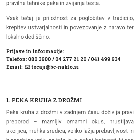
pravilne tehnike peke in zvijanja testa.
Vsak tečaj je priložnost za poglobitev v tradicijo,
krepitev ustvarjalnosti in povezovanje z naravo ter
lokalno dediščino.
Prijave in informacije:
Telefon: 080 3900 / 04 277 21 20 / 041 499 934
Email:
tecaji@bc-naklo.si
1. PEKA KRUHA Z DROŽMI
Peka kruha z drožmi v zadnjem času doživlja pravi
preporod – mamljiv omamni okus, hrustljava
skorjica, mehka sredica, veliko lažja prebavljivost in