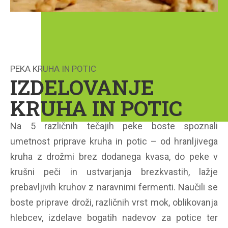
PEKA KRUHA IN POTIC
IZDELOVANJE
KRUHA IN POTIC
Na 5 različnih tečajih peke boste spoznali
umetnost priprave kruha in potic – od hranljivega
kruha z drožmi brez dodanega kvasa, do peke v
krušni peči in ustvarjanja brezkvastih, lažje
prebavljivih kruhov z naravnimi fermenti. Naučili se
boste priprave droži, različnih vrst mok, oblikovanja
hlebcev, izdelave bogatih nadevov za potice ter