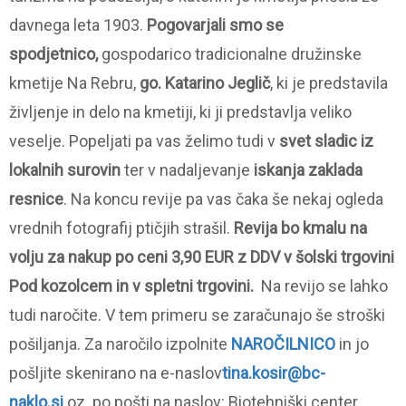
davnega leta 1903.
Pogovarjali smo se
s
podjetnico,
gospodarico tradicionalne družinske
kmetije Na Rebru,
go. Katarino Jeglič
, ki je predstavila
življenje in delo na kmetiji, ki ji predstavlja veliko
veselje. Popeljati pa vas želimo tudi v
svet sladic iz
lokalnih surovin
ter v nadaljevanje
iskanja zaklada
resnice
. Na koncu revije pa vas čaka še nekaj ogleda
vrednih fotografij ptičjih strašil.
Revija bo kmalu na
volju za nakup po ceni 3,90 EUR z DDV v šolski trgovini
Pod kozolcem in v spletni trgovini.
Na revijo se lahko
tudi naročite. V tem primeru se zaračunajo še stroški
pošiljanja. Za naročilo izpolnite
NAROČILNICO
in jo
pošljite skenirano na e-naslov
tina.kosir@bc-
naklo.si
oz. po pošti na naslov: Biotehniški center