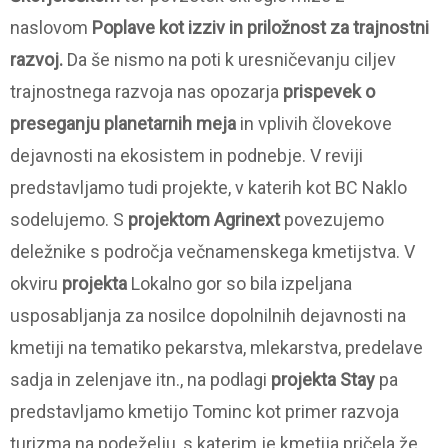
naslovom
Poplave kot izziv in priložnost za trajnostni
razvoj.
Da še nismo na poti k uresničevanju ciljev
trajnostnega razvoja nas opozarja
prispevek o
preseganju planetarnih meja
in vplivih človekove
dejavnosti na ekosistem in podnebje. V reviji
predstavljamo tudi projekte, v katerih kot BC Naklo
sodelujemo. S
projektom Agrinext
povezujemo
deležnike s področja večnamenskega kmetijstva. V
okviru
projekta
Lokalno gor so bila izpeljana
usposabljanja za nosilce dopolnilnih dejavnosti na
kmetiji na tematiko pekarstva, mlekarstva, predelave
sadja in zelenjave itn., na podlagi
projekta Stay
pa
predstavljamo kmetijo Tominc kot primer razvoja
turizma na podeželju, s katerim je kmetija pričela že