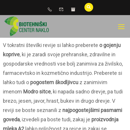
V tokratni številki revije si lahko preberete
o gojenju
koprive
, ki je zaradi svoje prehranske, zdravilne in
gospodarske vrednosti vse bolj zanimiva za živilsko,
farmacevtsko in kozmetično industrijo. Preberete si
lahko tudi o
pogostem škodljivcu
z zanimivim
imenom
Modro sitce
, ki napada sadno drevje, pa tudi
brezo, jesen, javor, hrast, bukev in drugo drevje. V
reviji se boste seznanili z
najpogostejšimi pasmami
goveda
, izvedeli pa boste tudi, zakaj je
proizvodnja
mleka A2
lahko priložnost za rejce in zakaj se