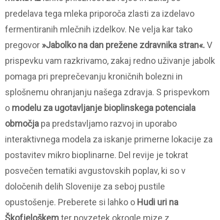
predelava tega mleka priporoča zlasti za izdelavo
fermentiranih mlečnih izdelkov. Ne velja kar tako
pregovor
»Jabolko na dan prežene zdravnika stran«.
V
prispevku vam razkrivamo, zakaj redno uživanje jabolk
pomaga pri preprečevanju kroničnih bolezni in
splošnemu ohranjanju našega zdravja. S prispevkom
o
modelu za ugotavljanje bioplinskega potenciala
območja
pa predstavljamo razvoj in uporabo
interaktivnega modela za iskanje primerne lokacije za
postavitev mikro bioplinarne. Del revije je tokrat
posvečen tematiki avgustovskih poplav, ki so v
določenih delih Slovenije za seboj pustile
opustošenje. Preberete si lahko o
Hudi uri na
Škofjeloškem
ter povzetek okrogle mize z