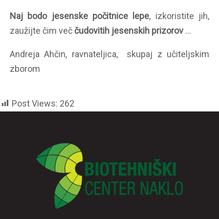
Naj bodo jesenske počitnice lepe
, izkoristite jih,
zaužijte čim več
čudovitih jesenskih prizorov
…
Andreja Ahčin, ravnateljica, skupaj z učiteljskim
zborom
Post Views:
262