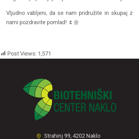
Vljudno vabljeni, da se nam pridružite in skupaj z
nami pozdravite pomlad!
🌷
🌼
Post Views:
1,571
Strahinj 99, 4202 Naklo