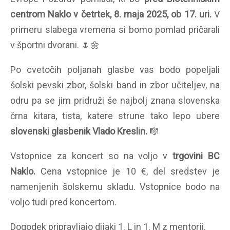
centrom Naklo v četrtek, 8. maja 2025, ob 17. uri.
V
primeru slabega vremena si bomo pomlad pričarali
v športni dvorani.
🌷
🌼
Po cvetočih poljanah glasbe vas bodo popeljali
šolski pevski zbor, šolski band in zbor učiteljev, na
odru pa se jim pridruži še najbolj znana slovenska
črna kitara, tista, katere strune tako lepo ubere
slovenski glasbenik Vlado Kreslin.
🎼
Vstopnice za koncert so na voljo v
trgovini BC
Naklo.
Cena vstopnice je 10 €, del sredstev je
namenjenih šolskemu skladu. Vstopnice bodo na
voljo tudi pred koncertom.
Dogodek pripravljajo dijaki 1. L in 1. M z mentorji.