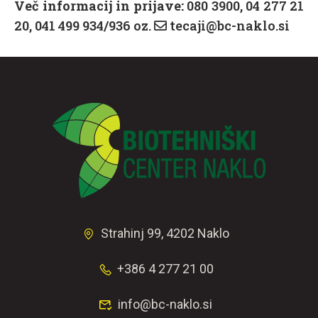
Več informacij in prijave:
080 3900, 04 277 21
20, 041 499 934/936 oz.
tecaji@bc-naklo.si
Strahinj 99, 4202 Naklo
+386 4 277 21 00
info@bc-naklo.si