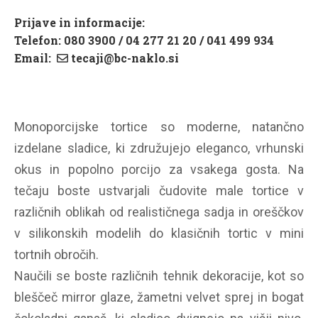
Prijave in informacije:
Telefon: 080 3900 / 04 277 21 20 / 041 499 934
Email:
tecaji@bc-naklo.si
Monoporcijske tortice so moderne, natančno
izdelane sladice, ki združujejo eleganco, vrhunski
okus in popolno porcijo za vsakega gosta. Na
tečaju boste ustvarjali čudovite male tortice v
različnih oblikah od realističnega sadja in oreščkov
v silikonskih modelih do klasičnih tortic v mini
tortnih obročih.
Naučili se boste različnih tehnik dekoracije, kot so
bleščeč mirror glaze, žametni velvet sprej in bogat