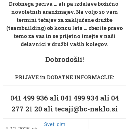
Drobnega peciva … ali pa izdelave božično-
novoletnih aranžmajev. Na voljo so vam
termini tečajev za zaključene družbe
(teambuilding) ob koncu leta … zberite pravo
temo za vas in se prijetno imejte v naši
delavnici v družbi vaših kolegov.
Dobrodošli!
PRIJAVE in DODATNE INFORMACIJE:
041 499 936 ali 041 499 934 ali 04
277 21 20 ali tecaji@bc-naklo.si
Sveti dim
4. 12. 2025, ob