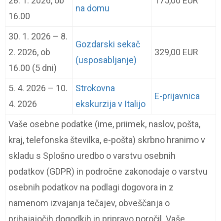
28. 1. 2026, ob
175,00 EUR
na domu
16.00
30. 1. 2026 – 8.
Gozdarski sekač
2. 2026, ob
329,00 EUR
(usposabljanje)
16.00 (5 dni)
5. 4. 2026 – 10.
Strokovna
E-prijavnica
4. 2026
ekskurzija v Italijo
Vaše osebne podatke (ime, priimek, naslov, pošta,
kraj, telefonska številka, e-pošta) skrbno hranimo v
skladu s Splošno uredbo o varstvu osebnih
podatkov (GDPR) in področne zakonodaje o varstvu
osebnih podatkov na podlagi dogovora in z
namenom izvajanja tečajev, obveščanja o
prihajajočih dogodkih in pripravo poročil. Vaše