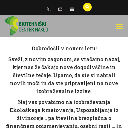
Dobrodošli v novem letu!
Sveži, z novim zagonom, se vračamo nazaj,
kjer nas že čakajo nove dogodivščine in
številne tečaje. Upamo, da ste si nabrali
novih moči in da ste pripravljeni na nove
izobraževalne izzive.
Naj vas povabimo na izobraževanja
Ekološkega kmetovanja, Usposabljanja iz
živinoreje .. pa številna brezplačna o
finančnem opismenjevanju, osebni rasti … in