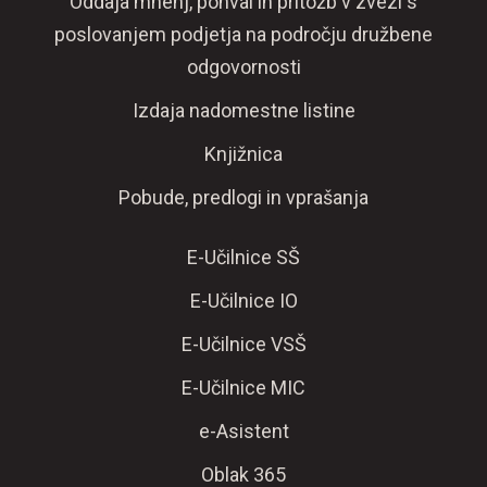
Oddaja mnenj, pohval in pritožb v zvezi s
poslovanjem podjetja na področju družbene
odgovornosti
Izdaja nadomestne listine
Knjižnica
Pobude, predlogi in vprašanja
E-Učilnice SŠ
E-Učilnice IO
E-Učilnice VSŠ
E-Učilnice MIC
e-Asistent
Oblak 365