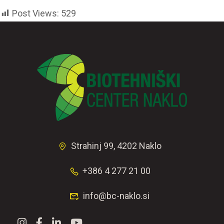
Post Views:
529
Strahinj 99, 4202 Naklo
+386 4 277 21 00
info@bc-naklo.si