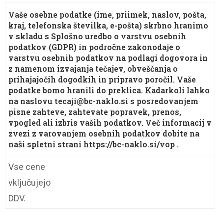
Vaše osebne podatke (ime, priimek, naslov, pošta,
kraj, telefonska številka, e-pošta) skrbno hranimo
v skladu s Splošno uredbo o varstvu osebnih
podatkov (GDPR) in področne zakonodaje o
varstvu osebnih podatkov na podlagi dogovora in
z namenom izvajanja tečajev, obveščanja o
prihajajočih dogodkih in pripravo poročil. Vaše
podatke bomo hranili do preklica. Kadarkoli lahko
na naslovu tecaji@bc-naklo.si s posredovanjem
pisne zahteve, zahtevate popravek, prenos,
vpogled ali izbris vaših podatkov. Več informacij v
zvezi z varovanjem osebnih podatkov dobite na
naši spletni strani https://bc-naklo.si/vop .
Vse cene
vključujejo
DDV.