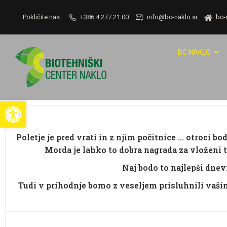
Pokličite nas:
+386 4 277 21 00
info@bc-naklo.si
bc-
BC NAKLO
Open toolbar
Poletje je pred vrati in z njim počitnice … otroci b
Morda je lahko to dobra nagrada za vloženi tr
Naj bodo to najlepši dnevi
Tudi v prihodnje bomo z veseljem prisluhnili vaš