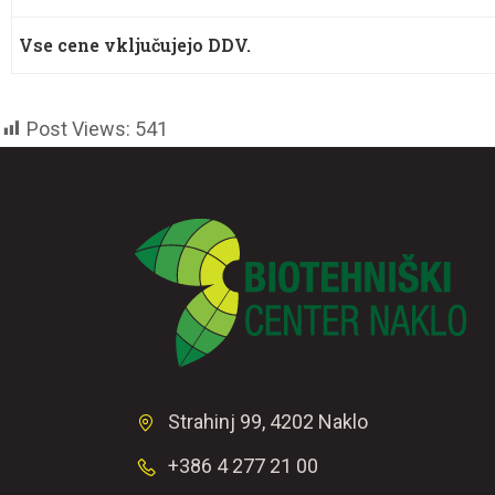
Vse cene vključujejo DDV.
Post Views:
541
Strahinj 99, 4202 Naklo
+386 4 277 21 00