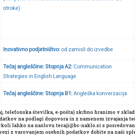
otroke)
Inovativno podjetništvo:
od zamisli do izvedbe
Tečaj angleščine: Stopnja A2:
Communication
Strategies in English Language
Tečaj angleščine: Stopnja B1:
Angleška konverzacija
aj, telefonska številka, e-pošta) skrbno hranimo v skl
atkov na podlagi dogovora in z namenom izvajanja teča
arkoli lahko na naslovu tecaji@bc-naklo.si s posredova
zvezi z varovanjem osebnih podatkov dobite na naši sple