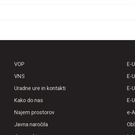
VOP
E-U
VNS
E-U
Uradne ure in kontakti
E-U
Kako do nas
E-U
Najem prostorov
e-A
Javna naročila
Obl