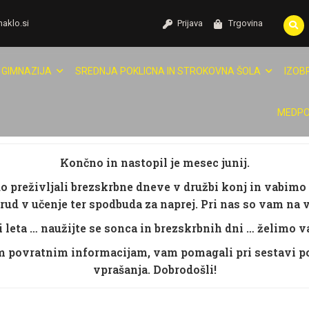
naklo.si
Prijava
Trgovina
GIMNAZIJA
SREDNJA POKLICNA IN STROKOVNA ŠOLA
IZOB
MEDPO
Končno in nastopil je mesec junij.
odo preživljali brezskrbne dneve v družbi konj in vabimo 
ud v učenje ter spodbuda za naprej. Pri nas so vam na v
 leta … naužijte se sonca in brezskrbnih dni … želimo va
im povratnim informacijam, vam pomagali pri sestavi po
vprašanja. Dobrodošli!