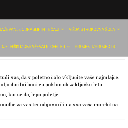
RAŽEVANJE ODRASLIH IN TEČAJI
VIŠJA STROKOVNA ŠOLA
DJETNIŠKI IZOBRAŽEVALNI CENTER
PROJEKTI/PROJECTS
tudi vas, da v poletno šolo vključite vaše najmlajše.
oljo darilni boni za poklon ob zaključku leta.
m, kar se da, lepo poletje.
nudbe za vas ter odgovorili na vsa vaša morebitna