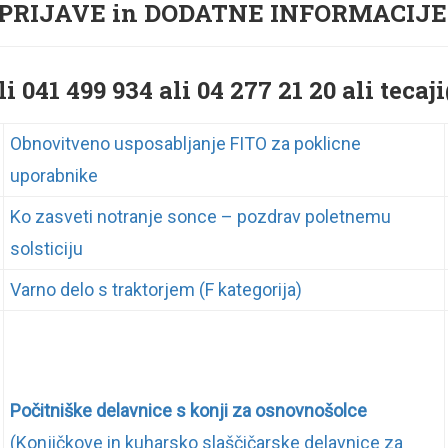
PRIJAVE in DODATNE INFORMACIJE
li 041 499 934 ali 04 277 21 20 ali teca
Obnovitveno usposabljanje FITO za poklicne
uporabnike
Ko zasveti notranje sonce – pozdrav poletnemu
solsticiju
Varno delo s traktorjem (F kategorija)
Počitniške delavnice s konji za osnovnošolce
(Konjičkove in kuharsko slaščičarske delavnice za