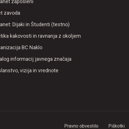
ranet zaposleni
t zavoda
ranet: Dijaki in Študenti (testno)
itika kakovosti in ravnanja z okoljem
anizacija BC Naklo
alog informacij javnega značaja
lanstvo, vizija in vrednote
Pravno obvestilo
Piškotki