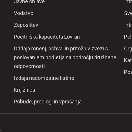
Javne objave
Int
Vodstvo
Sve
Zaposlitev
Int
Počitniška kapaciteta Lovran
Pol
Oddaja mnenj, pohval in pritožb v zvezi s
Org
poslovanjem podjetja na področju družbene
Kat
odgovornosti
Pos
Izdaja nadomestne listine
Knjižnica
Pobude, predlogi in vprašanja
.