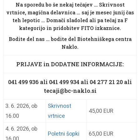
Na sporedu bo še nekaj tečajev … Skrivnost
vrtnice, magična delavnica … saj je mesec junij čas
teh lepotic … Domači sladoled ali pa tečaj za F
kategorijo in pridobitev FITO izkaznice.
Bodite del nas … bodite del Biotehniškega centra
Naklo.
PRIJAVE in DODATNE INFORMACIJE:
041 499 936 ali 041 499 934 ali 04 277 21 20 ali
tecaji@bc-naklo.si
3. 6. 2026, ob
Skrivnost
45,00 EUR
16.00
vrtnice
4. 6. 2026, ob
Poletni šopki
65,00 EUR
16.00