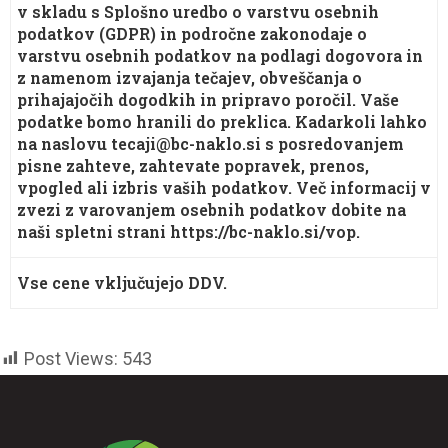
v skladu s Splošno uredbo o varstvu osebnih
podatkov (GDPR) in področne zakonodaje o
varstvu osebnih podatkov na podlagi dogovora in
z namenom izvajanja tečajev, obveščanja o
prihajajočih dogodkih in pripravo poročil. Vaše
podatke bomo hranili do preklica. Kadarkoli lahko
na naslovu tecaji@bc-naklo.si s posredovanjem
pisne zahteve, zahtevate popravek, prenos,
vpogled ali izbris vaših podatkov. Več informacij v
zvezi z varovanjem osebnih podatkov dobite na
naši spletni strani https://bc-naklo.si/vop.
Vse cene vključujejo DDV.
Post Views:
543