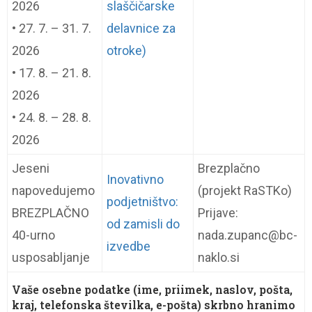
2026
slaščičarske
• 27. 7. – 31. 7.
delavnice za
2026
otroke)
• 17. 8. – 21. 8.
2026
• 24. 8. – 28. 8.
2026
Jeseni
Brezplačno
Inovativno
napovedujemo
(projekt RaSTKo)
podjetništvo:
BREZPLAČNO
Prijave:
od zamisli do
40-urno
nada.zupanc@bc-
izvedbe
usposabljanje
naklo.si
Vaše osebne podatke (ime, priimek, naslov, pošta,
kraj, telefonska številka, e-pošta) skrbno hranimo