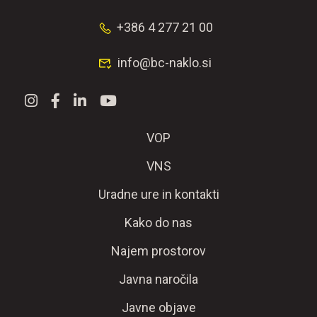
+386 4 277 21 00
info@bc-naklo.si
VOP
VNS
Uradne ure in kontakti
Kako do nas
Najem prostorov
Javna naročila
Javne objave