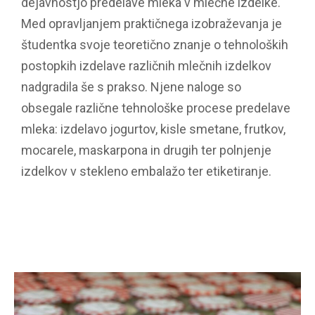
dejavnostjo predelave mleka v mlečne izdelke.
Med opravljanjem praktičnega izobraževanja je
študentka svoje teoretično znanje o tehnoloških
postopkih izdelave različnih mlečnih izdelkov
nadgradila še s prakso. Njene naloge so
obsegale različne tehnološke procese predelave
mleka: izdelavo jogurtov, kisle smetane, frutkov,
mocarele, maskarpona in drugih ter polnjenje
izdelkov v stekleno embalažo ter etiketiranje.