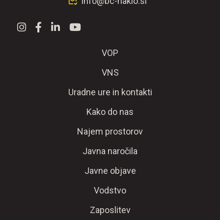
info@bc-naklo.si
VOP
VNS
Uradne ure in kontakti
Kako do nas
Najem prostorov
Javna naročila
Javne objave
Vodstvo
Zaposlitev