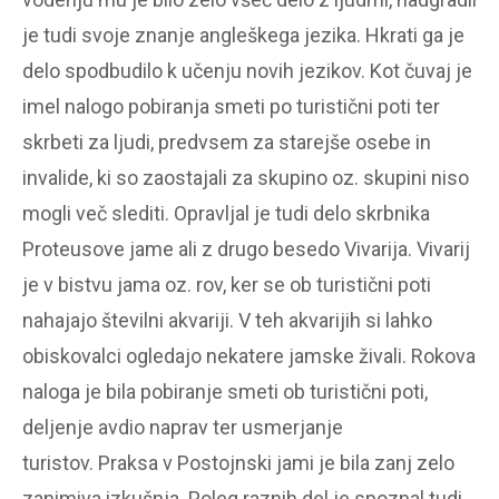
je tudi svoje znanje angleškega jezika. Hkrati ga je
delo spodbudilo k učenju novih jezikov. Kot čuvaj je
imel nalogo pobiranja smeti po turistični poti ter
skrbeti za ljudi, predvsem za starejše osebe in
invalide, ki so zaostajali za skupino oz. skupini niso
mogli več slediti. Opravljal je tudi delo skrbnika
Proteusove jame ali z drugo besedo Vivarija. Vivarij
je v bistvu jama oz. rov, ker se ob turistični poti
nahajajo številni akvariji. V teh akvarijih si lahko
obiskovalci ogledajo nekatere jamske živali. Rokova
naloga je bila pobiranje smeti ob turistični poti,
deljenje avdio naprav ter usmerjanje
turistov. Praksa v Postojnski jami je bila zanj zelo
zanimiva izkušnja. Poleg raznih del je spoznal tudi