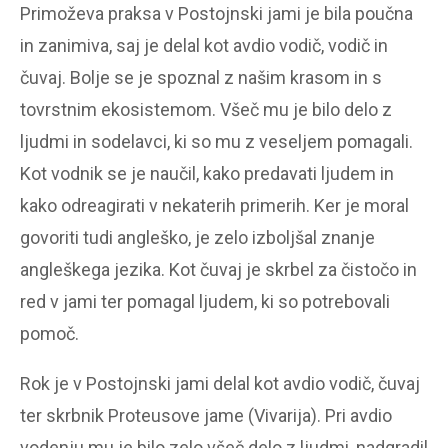
Primoževa praksa v Postojnski jami je bila poučna
in zanimiva, saj je delal kot avdio vodič, vodič in
čuvaj. Bolje se je spoznal z našim krasom in s
tovrstnim ekosistemom. Všeč mu je bilo delo z
ljudmi in sodelavci, ki so mu z veseljem pomagali.
Kot vodnik se je naučil, kako predavati ljudem in
kako odreagirati v nekaterih primerih. Ker je moral
govoriti tudi angleško, je zelo izboljšal znanje
angleškega jezika. Kot čuvaj je skrbel za čistočo in
red v jami ter pomagal ljudem, ki so potrebovali
pomoč.
Rok je v Postojnski jami delal kot avdio vodič, čuvaj
ter skrbnik Proteusove jame (Vivarija). Pri avdio
vodenju mu je bilo zelo všeč delo z ljudmi, nadgradil