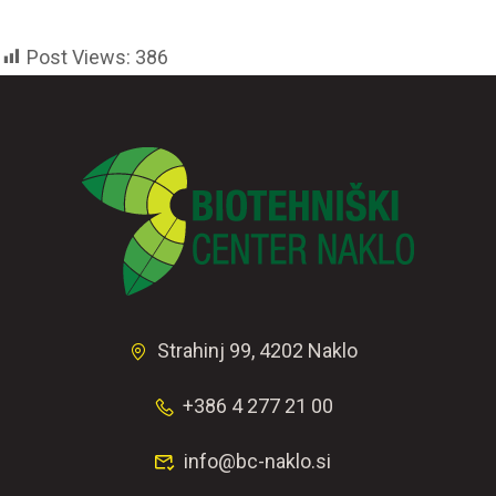
Post Views:
386
Strahinj 99, 4202 Naklo
+386 4 277 21 00
info@bc-naklo.si