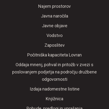
Najem prostorov
Javna naročila
Javne objave
Vodstvo
Zaposlitev
Počitniška kapaciteta Lovran
Oddaja mnenj, pohval in pritožb v zvezi s
poslovanjem podjetja na področju družbene
odgovornosti
Izdaja nadomestne listine
Knjižnica
Pobude, predlogi in vprašanja