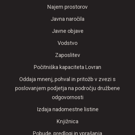
Najem prostorov
Javna naročila
Javne objave
Vodstvo
Zaposlitev
Počitniška kapaciteta Lovran
Oddaja mnenj, pohval in pritožb v zvezi s
poslovanjem podjetja na področju družbene
odgovornosti
Izdaja nadomestne listine
Knjižnica
Pobude, predlogi in vprašanja