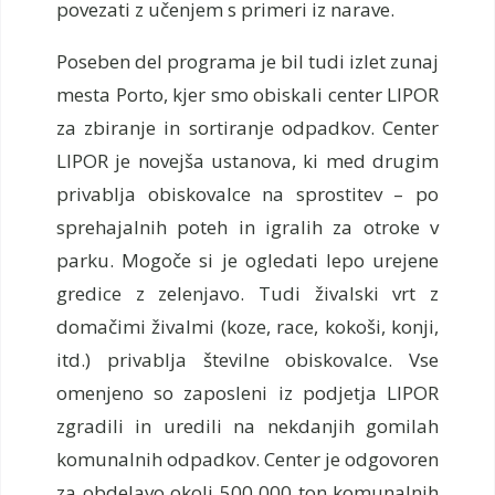
povezati z učenjem s primeri iz narave.
Poseben del programa je bil tudi izlet zunaj
mesta Porto, kjer smo obiskali center LIPOR
za zbiranje in sortiranje odpadkov. Center
LIPOR je novejša ustanova, ki med drugim
privablja obiskovalce na sprostitev – po
sprehajalnih poteh in igralih za otroke v
parku. Mogoče si je ogledati lepo urejene
gredice z zelenjavo. Tudi živalski vrt z
domačimi živalmi (koze, race, kokoši, konji,
itd.) privablja številne obiskovalce. Vse
omenjeno so zaposleni iz podjetja LIPOR
zgradili in uredili na nekdanjih gomilah
komunalnih odpadkov. Center je odgovoren
za obdelavo okoli 500 000 ton komunalnih