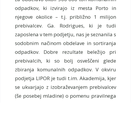
odpadkov, ki izvirajo iz mesta Porto in
njegove okolice – t.j. približno 1 milijon
prebivalcev. Ga. Rodrigues, ki je tudi
zaposlena v tem podjetju, nas je seznanila s
sodobnim načinom obdelave in sortiranja
odpadkov. Dobre rezultate beležijo pri
prebivalcih, ki so bolj osveščeni glede
zbiranja komunalnih odpadkov. V okviru
podjetja LIPOR je tudi t.im. Akademija, kjer
se ukvarjajo z izobraževanjem prebivalcev
(še posebej mladine) o pomenu pravilnega
zbiranja in ločevanja odpadkov. Ravno v
času našega obiska se je ekipa iz podjetja
odpravljala v Angolo (nekdanjo
portugalsko kolonijo), kjer prav tako