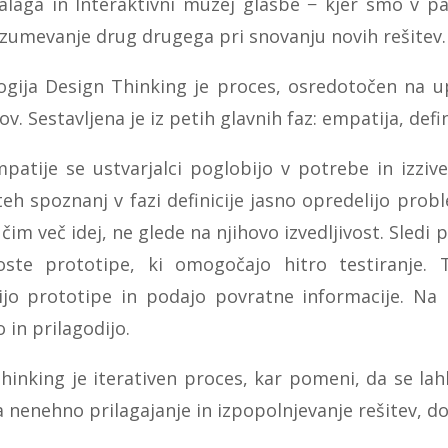
laga in Interaktivni muzej glasbe − kjer smo v pa
azumevanje drug drugega pri snovanju novih rešitev.
gija Design Thinking je proces, osredotočen na u
. Sestavljena je iz petih glavnih faz: empatija, defini
mpatije se ustvarjalci poglobijo v potrebe in izzi
eh spoznanj v fazi definicije jasno opredelijo problem
čim več idej, ne glede na njihovo izvedljivost. Sledi 
ste prototipe, ki omogočajo hitro testiranje. T
ijo prototipe in podajo povratne informacije. Na 
o in prilagodijo.
hinking je iterativen proces, kar pomeni, da se lahk
nenehno prilagajanje in izpopolnjevanje rešitev, do