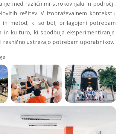
nje med različnimi strokovnjaki in področji.
elovitih rešitev. V izobraževalnem kontekstu
in metod, ki so bolj prilagojeni potrebam
in kulturo, ki spodbuja eksperimentiranje.
 ki resnično ustrezajo potrebam uporabnikov.
ge.