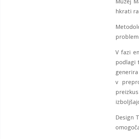
Muzej Ma
hkrati r
Metodolo
problemov
V fazi e
podlagi t
generira 
v prepro
preizkus
izboljšaj
Design T
omogoča 