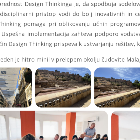
prednost Design Thinkinga je, da spodbuja sodelova
disciplinarni pristop vodi do bolj inovativnih in c
hinking pomaga pri oblikovanju učnih programov 
 Uspešna implementacija zahteva podporo vodstva 
čin Design Thinking prispeva k ustvarjanju rešitev,
teden je hitro minil v prelepem okolju čudovite Mala