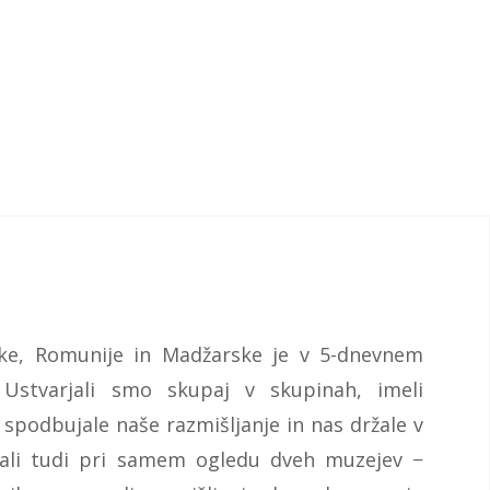
ljske, Romunije in Madžarske je v 5-dnevnem
. Ustvarjali smo skupaj v skupinah, imeli
 spodbujale naše razmišljanje in nas držale v
ali tudi pri samem ogledu dveh muzejev −