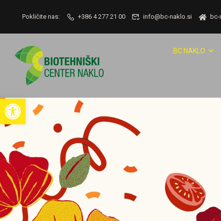
Pokličite nas:
+386 4 277 21 00
info@bc-naklo.si
bc-
BC NAKLO
Open toolbar