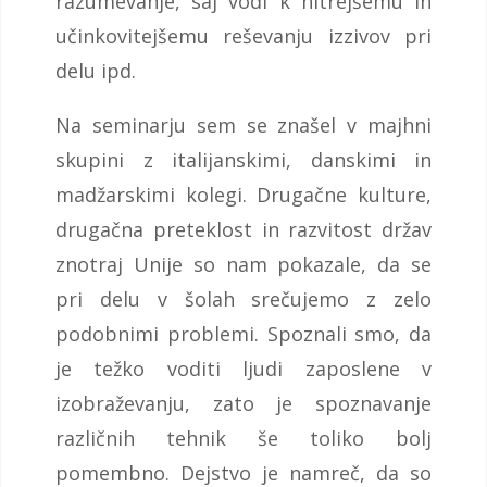
razumevanje, saj vodi k hitrejšemu in
učinkovitejšemu reševanju izzivov pri
delu ipd.
Na seminarju sem se znašel v majhni
skupini z italijanskimi, danskimi in
madžarskimi kolegi. Drugačne kulture,
drugačna preteklost in razvitost držav
znotraj Unije so nam pokazale, da se
pri delu v šolah srečujemo z zelo
podobnimi problemi. Spoznali smo, da
je težko voditi ljudi zaposlene v
izobraževanju, zato je spoznavanje
različnih tehnik še toliko bolj
pomembno. Dejstvo je namreč, da so