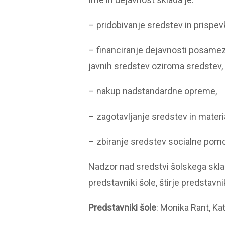
– pridobivanje sredstev in prispevko
– financiranje dejavnosti posamezn
javnih sredstev oziroma sredstev,
– nakup nadstandardne opreme,
– zagotavljanje sredstev in materi
– zbiranje sredstev socialne pomo
Nadzor nad sredstvi šolskega sklada
predstavniki šole, štirje predstavn
Predstavniki šole
: Monika Rant, Ka