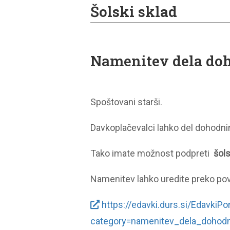
Šolski sklad
Namenitev dela doh
Spoštovani starši.
Davkoplačevalci lahko del dohodn
Tako imate možnost podpreti
šols
Namenitev lahko uredite preko po
https://edavki.durs.si/Edavki
category=namenitev_dela_dohodn