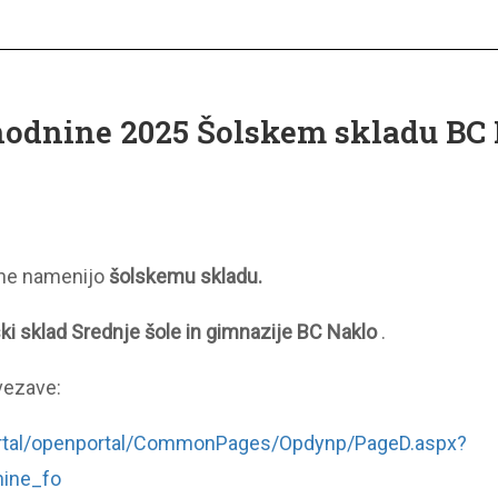
odnine 2025 Šolskem skladu BC
ine namenijo
šolskemu skladu.
ki sklad Srednje šole in gimnazije BC Naklo
.
vezave:
Portal/openportal/CommonPages/Opdynp/PageD.aspx?
ine_fo