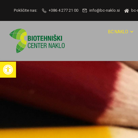
Pokličite nas:
+386 4 277 21 00
info@bc-naklo.si
bc-
BC NAKLO
Open toolbar