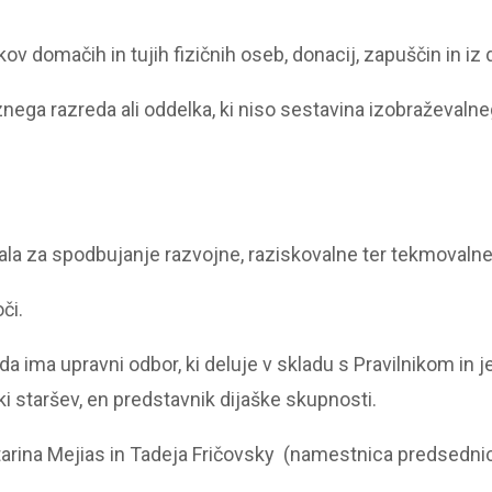
v domačih in tujih fizičnih oseb, donacij, zapuščin in iz d
ega razreda ali oddelka, ki niso sestavina izobraževalneg
ala za spodbujanje razvojne, raziskovalne ter tekmovalne 
či.
 ima upravni odbor, ki deluje v skladu s Pravilnikom in je
iki staršev, en predstavnik dijaške skupnosti.
tarina Mejias in Tadeja Fričovsky (namestnica predsedni