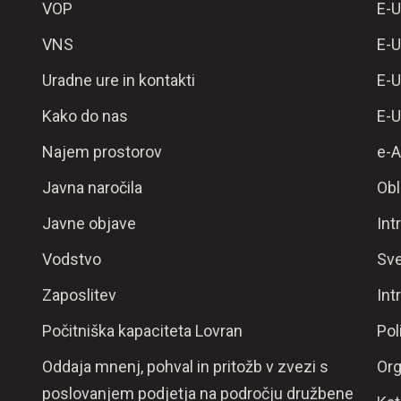
VOP
E-U
VNS
E-U
Uradne ure in kontakti
E-U
Kako do nas
E-U
Najem prostorov
e-A
Javna naročila
Obl
Javne objave
Int
Vodstvo
Sve
Zaposlitev
Int
Počitniška kapaciteta Lovran
Pol
Oddaja mnenj, pohval in pritožb v zvezi s
Org
poslovanjem podjetja na področju družbene