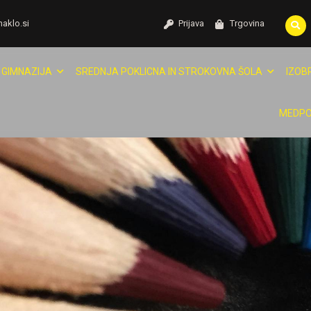
naklo.si
Prijava
Trgovina
GIMNAZIJA
SREDNJA POKLICNA IN STROKOVNA ŠOLA
IZOB
MEDPO