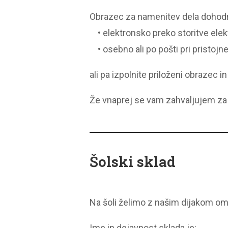
Obrazec za namenitev dela dohod
• elektronsko preko storitve ele
• osebno ali po pošti pri pristoj
ali pa izpolnite priloženi obrazec 
Že vnaprej se vam zahvaljujem za
Šolski sklad
Na šoli želimo z našim dijakom omo
Ime in dejavnost sklada je: