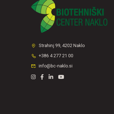
Strahinj 99, 4202 Naklo
+386 4 277 21 00
info@bc-naklo.si