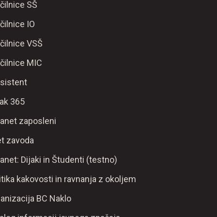
čilnice SŠ
čilnice IO
čilnice VSŠ
čilnice MIC
sistent
ak 365
ranet zaposleni
t zavoda
ranet: Dijaki in Študenti (testno)
itika kakovosti in ravnanja z okoljem
anizacija BC Naklo