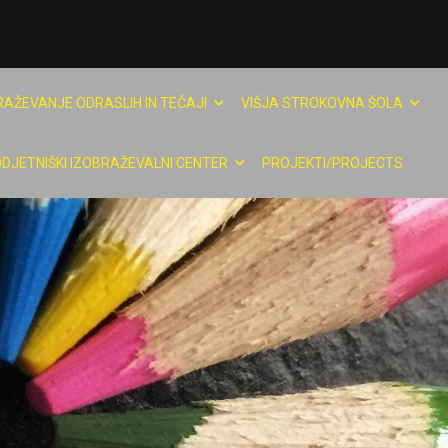
RAŽEVANJE ODRASLIH IN TEČAJI
VIŠJA STROKOVNA ŠOLA
DJETNIŠKI IZOBRAŽEVALNI CENTER
PROJEKTI/PROJECTS