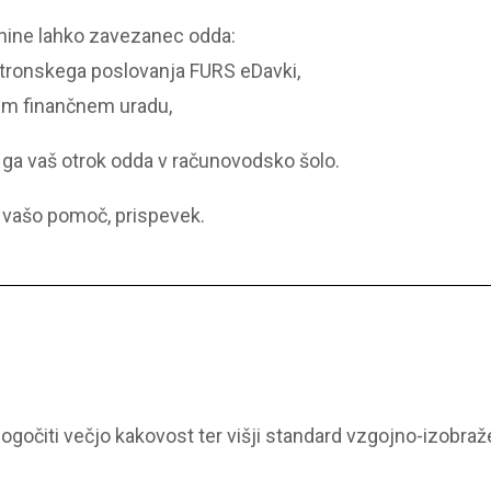
nine lahko zavezanec odda:
ktronskega poslovanja FURS eDavki,
nem finančnem uradu,
in ga vaš otrok odda v računovodsko šolo.
 vašo pomoč, prispevek.
gočiti večjo kakovost ter višji standard vzgojno-izobraž