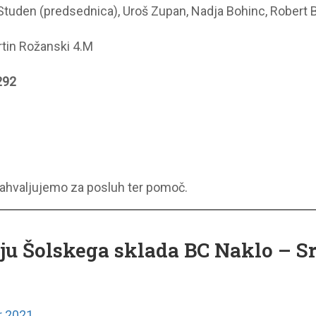
Studen (predsednica), Uroš Zupan, Nadja Bohinc, Robert B
rtin Rožanski 4.M
292
ahvaljujemo za posluh ter pomoč.
ju Šolskega sklada BC Naklo – Sr
r 2021