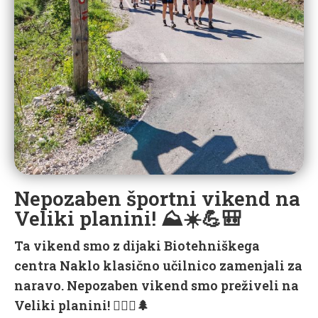
Nepozaben športni vikend na
Veliki planini! ⛰️☀️💪🎒
T​a vikend smo z dijaki Biotehniškega
centra Naklo klasično učilnico zamenjali za
naravo. Nepozaben vikend smo preživeli na
Veliki planini! 🚶‍♀️✨🌲