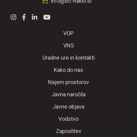
info@bc-naklo.si
VOP
VNS
Uradne ure in kontakti
Kako do nas
Najem prostorov
Javna naročila
Javne objave
Vodstvo
Zaposlitev