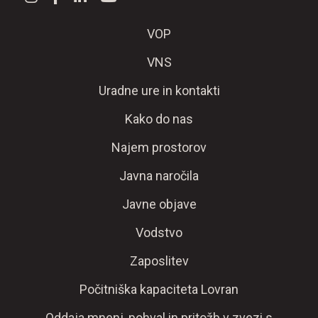
VOP
VNS
Uradne ure in kontakti
Kako do nas
Najem prostorov
Javna naročila
Javne objave
Vodstvo
Zaposlitev
Počitniška kapaciteta Lovran
Oddaja mnenj, pohval in pritožb v zvezi s