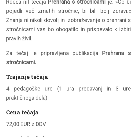
Rdeča nit tečaja
Prehrana s stročnicami
je: »Če bi
pojedli več zrnatih stročnic, bi bili bolj zdravi.«
Znanja ni nikoli dovolj in izobraževanje o prehrani s
stročnicami vas bo obogatilo in prispevalo k izbiri
pravih živil.
Za tečaj je pripravljena publikacija
Prehrana s
stročnicami.
Trajanje tečaja
4 pedagoške ure (1 ura predavanj in 3 ure
praktičnega dela)
Cena tečaja
72,00 EUR z DDV