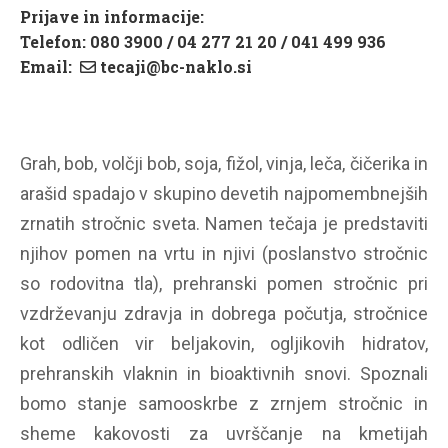
Prijave in informacije:
Telefon: 080 3900 / 04 277 21 20 / 041 499 936
Email:
tecaji@bc-naklo.si
Grah, bob, volčji bob, soja, fižol, vinja, leča, čičerika in
arašid spadajo v skupino devetih najpomembnejših
zrnatih stročnic sveta. Namen tečaja je predstaviti
njihov pomen na vrtu in njivi (poslanstvo stročnic
so rodovitna tla), prehranski pomen stročnic pri
vzdrževanju zdravja in dobrega počutja, stročnice
kot odličen vir beljakovin, ogljikovih hidratov,
prehranskih vlaknin in bioaktivnih snovi. Spoznali
bomo stanje samooskrbe z zrnjem stročnic in
sheme kakovosti za uvrščanje na kmetijah