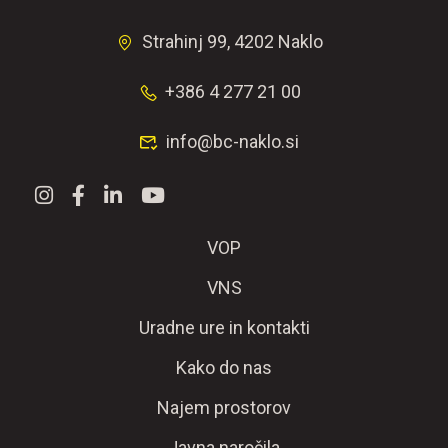
Strahinj 99, 4202 Naklo
+386 4 277 21 00
info@bc-naklo.si
VOP
VNS
Uradne ure in kontakti
Kako do nas
Najem prostorov
Javna naročila