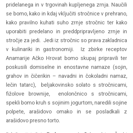
pridelanega in v trgovinah kupljenega zrnja. Naučili
se bomo, kako in kdaj vključiti stročnice v prehrano,
kako pravilno kuhati suho zrnje stročnic ter kako
uporabiti predelano in preddpripravljeno zrnje in
stročje za jedi. Jedi iz stročnic so prava zakladnica
v kulinariki in gastronomiji. Iz zbirke receptov
Anamarije Ačko Hrovat bomo skupaj pripravili ter
poskusili domiselne in enostavne namaze (sojin,
grahov in čičerikin – navadni in čokoladni namaz,
lečin tatarc), beljakovinsko solato s stročnicami,
fižolove brownije, enolončnico s stročnicami,
spekli bomo kruh s sojinim jogurtom, naredili sojine
polpete, arašidovo omako in se posladkali z
arašidovo presno torto.