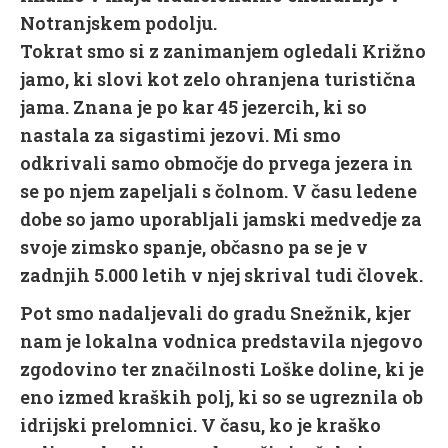
Notranjskem podolju.
Tokrat smo si z zanimanjem ogledali Križno
jamo, ki slovi kot zelo ohranjena turistična
jama. Znana je po kar 45 jezercih, ki so
nastala za sigastimi jezovi. Mi smo
odkrivali samo območje do prvega jezera in
se po njem zapeljali s čolnom. V času ledene
dobe so jamo uporabljali jamski medvedje za
svoje zimsko spanje, občasno pa se je v
zadnjih 5.000 letih v njej skrival tudi človek.
Pot smo nadaljevali do gradu Snežnik, kjer
nam je lokalna vodnica predstavila njegovo
zgodovino ter značilnosti Loške doline, ki je
eno izmed kraških polj, ki so se ugreznila ob
idrijski prelomnici. V času, ko je kraško