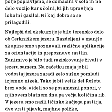
polje poplavljeno, se domačini v šolo in na
delo vozijo kar s čolni, ki jih upravljajo
lokalni gasilci. Ni kaj, dobro so se
prilagodili.
Najlepši del ekskurzije je bilo terensko delo
ob Cerkniškem jezeru. Razdeljeni v manjše
skupine smo spoznavali različne aplikacije
za orientacijo in prepoznavo rastlin.
Zanimivo je bilo tudi raziskovanje živali v
jezeru samem. Na začetku maja je bil
vodostaj jezera zaradi zelo sušne pomladi
izjemno nizek. Tako je bil velik del Rešeta
brez vode, videli so se posamezni ponori, v
njihovem blatnem dnu pa večja količina rib.
V jezeru smo našli ličinke kačjega pastirja,
dve vrsti pijavk, majhne polžke,