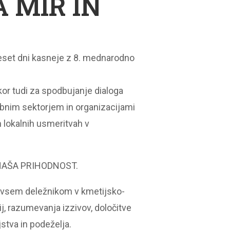
 MIR IN
deset dni kasneje z 8. mednarodno
kor tudi za spodbujanje dialoga
bnim sektorjem in organizacijami
n lokalnih usmeritvah v
– NAŠA PRIHODNOST.
ks vsem deležnikom v kmetijsko-
gij, razumevanja izzivov, določitve
stva in podeželja.