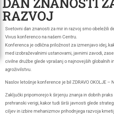
DAN ZNANOSTI ZA
RAZVOJ
Svetovni dan znanosti za mir in razvoj smo obeležili 
Vivus konferenco na našem Centru.
Konferenca je odlična priložnost za izmenjavo idej, ka
med izobraževalnimi ustanovami, javnimi zavodi, zase
civilne družbe glede vprašanj o najnovejših globalnih i
agroživilstvu.
Naslov letošnje konference je bil ZDRAVO OKOLJE 
Zaključki pripomorejo k širjenju znanja in dobrih pra
prehranski verigi, kakor tudi širši javnosti glede strate
ciljev in izbire mehanizmov prihodnjega razvoja kmetij