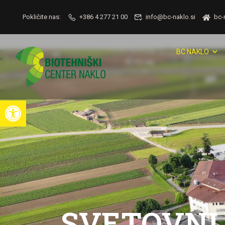
Pokličite nas:
+386 4 277 21 00
info@bc-naklo.si
bc-
BC NAKLO
Open toolbar
SVETOVNI 