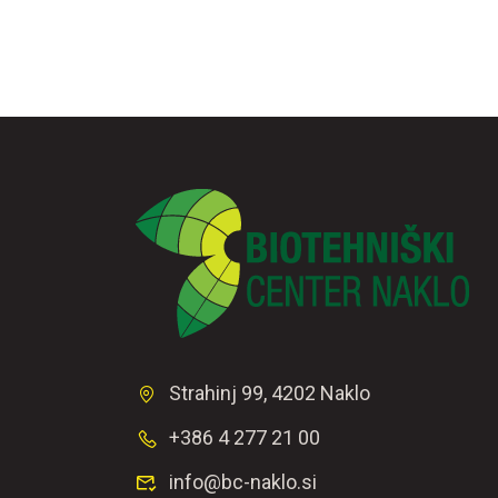
Strahinj 99, 4202 Naklo
+386 4 277 21 00
info@bc-naklo.si