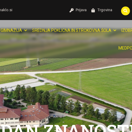
naklo.si
Prijava
Trgovina
GIMNAZIJA
SREDNJA POKLICNA IN STROKOVNA ŠOLA
IZOB
MEDPO
DAN ZNANOSTI