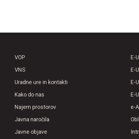
VOP
E-U
VNS
E-U
Uradne ure in kontakti
E-U
Kako do nas
E-U
Najem prostorov
e-A
Javna naročila
Obl
Javne objave
Int