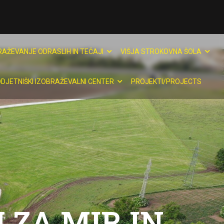
RAŽEVANJE ODRASLIH IN TEČAJI
VIŠJA STROKOVNA ŠOLA
DJETNIŠKI IZOBRAŽEVALNI CENTER
PROJEKTI/PROJECTS
 ZA MIR IN