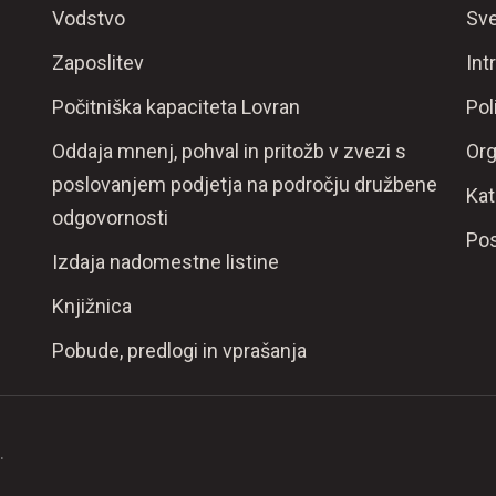
Vodstvo
Sve
Zaposlitev
Int
Počitniška kapaciteta Lovran
Pol
Oddaja mnenj, pohval in pritožb v zvezi s
Org
poslovanjem podjetja na področju družbene
Kat
odgovornosti
Pos
Izdaja nadomestne listine
Knjižnica
Pobude, predlogi in vprašanja
.