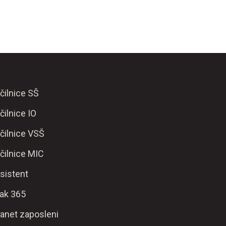
čilnice SŠ
čilnice IO
čilnice VSŠ
čilnice MIC
sistent
ak 365
ranet zaposleni