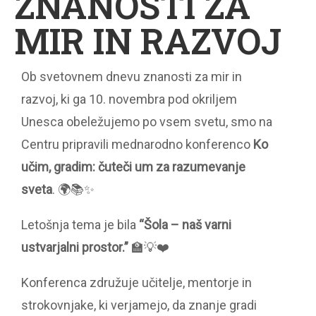
ZNANOSTI ZA
MIR IN RAZVOJ
Ob svetovnem dnevu znanosti za mir in
razvoj, ki ga 10. novembra pod okriljem
Unesca obeležujemo po vsem svetu, smo na
Centru pripravili mednarodno konferenco
Ko
učim, gradim: čuteči um za razumevanje
sveta
. 🌍📚✨
Letošnja tema je bila
“Šola – naš varni
ustvarjalni prostor.”
🏫💡❤️
Konferenca združuje učitelje, mentorje in
strokovnjake, ki verjamejo, da znanje gradi